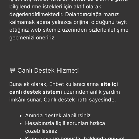
bilgilendirme istekleri için aktif olarak
değerlendirilmektedir. Dolandırıcılağa maruz
kalmamak adına yalnızca orijinal olduğunu teyit
ettiğiniz web sitemiz üzerinden bizlerle iletişime
geçmenizi öneririz.
💬 Canlı Destek Hizmeti
Buna ek olarak, Enbet kullanıcılarına
site içi
canlı destek sistemi
üzerinden anlık yardım
imkânı sunar. Canlı destek hattı sayesinde:
Anında destek alabilirsiniz
Hesabınızla ilgili sorunları hızlıca
çözebilirsiniz
Kampanya ve bonuslar hakkında güncel