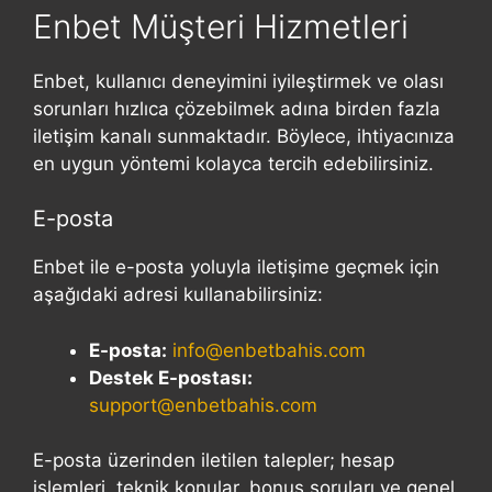
Enbet Müşteri Hizmetleri
Enbet, kullanıcı deneyimini iyileştirmek ve olası
sorunları hızlıca çözebilmek adına birden fazla
iletişim kanalı sunmaktadır. Böylece, ihtiyacınıza
en uygun yöntemi kolayca tercih edebilirsiniz.
E-posta
Enbet ile e-posta yoluyla iletişime geçmek için
aşağıdaki adresi kullanabilirsiniz:
E-posta:
info@enbetbahis.com
Destek E-postası:
support@enbetbahis.com
E-posta üzerinden iletilen talepler; hesap
işlemleri, teknik konular, bonus soruları ve genel