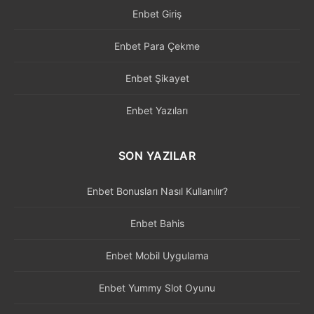
Enbet Giriş
Enbet Para Çekme
Enbet Şikayet
Enbet Yazıları
SON YAZILAR
Enbet Bonusları Nasıl Kullanılır?
Enbet Bahis
Enbet Mobil Uygulama
Enbet Yummy Slot Oyunu