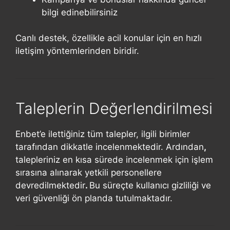
bilgi edinebilirsiniz
Canlı destek, özellikle acil konular için en hızlı
iletişim yöntemlerinden biridir.
Taleplerin Değerlendirilmesi
Enbet’e ilettiğiniz tüm talepler, ilgili birimler
tarafından dikkatle incelenmektedir. Ardından
,
talepleriniz en kısa sürede incelenmek için işlem
sırasına alınarak yetkili personellere
devredilmektedir
.
Bu süreçte kullanıcı gizliliği ve
veri güvenliği ön planda tutulmaktadır.