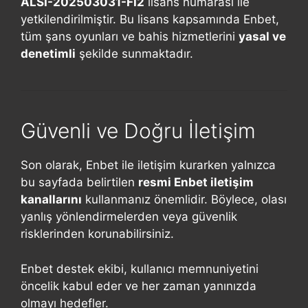
ALSI-202503031-FI2
lisans numarası ile
yetkilendirilmiştir. Bu lisans kapsamında Enbet,
tüm şans oyunları ve bahis hizmetlerini
yasal ve
denetimli
şekilde sunmaktadır.
Güvenli ve Doğru İletişim
Son olarak, Enbet ile iletişim kurarken yalnızca
bu sayfada belirtilen
resmi Enbet iletişim
kanallarını
kullanmanız önemlidir. Böylece, olası
yanlış yönlendirmelerden veya güvenlik
risklerinden korunabilirsiniz.
Enbet destek ekibi, kullanıcı memnuniyetini
öncelik kabul eder ve her zaman yanınızda
olmayı hedefler.