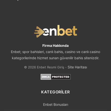
Firma Hakkında
Enbet; spor bahisleri, canlı bahis, casino ve canlı casino
kategorilerinde hizmet sunan güvenilir bahis sitenizdir.
Site Haritası
© 2026 Enbet Resmi Giriş -
KATEGORILER
Enbet Bonusları