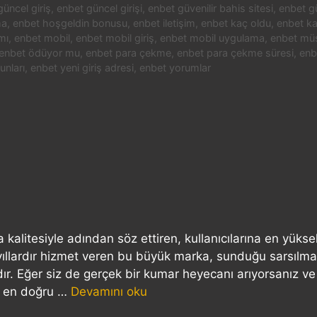
üncel giriş
,
enbet güncel girişi
,
enbet güvenilir bahis sitesi
,
enbet gü
ma
,
enbet hoşgeldin bonusu
,
enbet iletişim
,
enbet kaç oldu
,
enbet k
mı
,
enbet mobil
,
enbet mobil giriş
,
enbet mobil uygulama
,
enbet müş
enbet ödüyor mu
,
enbet para çekme
,
enbet para çekme süresi
,
enb
unları
,
enbet yeni giriş adresi
,
enbet yorumlar
alitesiyle adından söz ettiren, kullanıcılarına en yükse
 yıllardır hizmet veren bu büyük marka, sunduğu sarsıl
adır. Eğer siz de gerçek bir kumar heyecanı arıyorsanız v
in en doğru …
Devamını oku