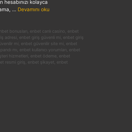
en hesabınızı kolayca
ulama, …
Devamını oku
nbet bonusları
,
enbet canlı casino
,
enbet
iş adresi
,
enbet giriş güvenli mi
,
enbet giriş
venilir mi
,
enbet güvenilir site mi
,
enbet
apandı mı
,
enbet kullanıcı yorumları
,
enbet
teri hizmetleri
,
enbet ödeme
,
enbet
et resmi giriş
,
enbet şikayet
,
enbet