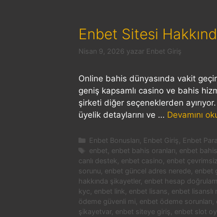
Enbet Sitesi Hakkın
Nisan 9, 2026
yazar
Enbet Giriş
Online bahis dünyasında vakit geçire
geniş kapsamlı casino ve bahis hizme
şirketi diğer seçeneklerden ayırıyo
üyelik detaylarını ve …
Devamını ok
Kategoriler
Enbet Bonusları
,
Enbet Giriş
,
Enbet Par
Etiketler
enbet
,
enbet bahis oranları
,
enbet bahis
canlı destek
,
enbet casino
,
enbet çevrimsi
sorunu
,
enbet güncel adres nerede
,
enbet g
hakkında şikayetler
,
enbet hesap doğrula
kyc
,
enbet link
,
enbet lisans
,
enbet lisanslı 
ödeme güvenli mi
,
enbet ödeme sorunları
,
şikayetvar
,
enbet siteye giriş
,
enbet slot oy