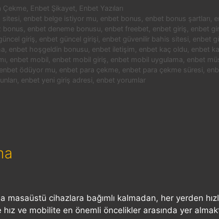
a Çekme
,
Enbet Şikayet
,
Enbet Yazıları
 sitesi
,
enbet belge istiyor mu
,
enbet bonus
,
enbet bonus şartları
,
e
z bonus
,
enbet deneme bonusu
,
enbet freebet
,
enbet giriş
,
enbet gir
üncel giriş
,
enbet güncel girişi
,
enbet güvenilir bahis sitesi
,
enbet gü
ma
,
enbet hoşgeldin bonusu
,
enbet iletişim
,
enbet kaç oldu
,
enbet k
mı
,
enbet mobil
,
enbet mobil giriş
,
enbet mobil uygulama
,
enbet müş
enbet ödüyor mu
,
enbet para çekme
,
enbet para çekme süresi
,
enb
unları
,
enbet yeni giriş adresi
,
enbet yorumlar
ma
na masaüstü cihazlara bağımlı kalmadan, her yerden hızlı
hız ve mobilite en önemli öncelikler arasında yer almakta