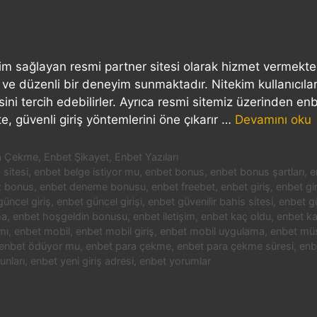
m sağlayan resmi partner sitesi olarak hizmet vermektedi
ı ve düzenli bir deneyim sunmaktadır. Nitekim kullanıcılar
i tercih edebilirler. Ayrıca resmi sitemiz üzerinden enbet
e, güvenli giriş yöntemlerini öne çıkarır …
Devamını oku
a Çekme
,
Enbet Şikayet
,
Enbet Yazıları
 sitesi
,
enbet belge istiyor mu
,
enbet bonus
,
enbet bonus şartları
,
e
z bonus
,
enbet deneme bonusu
,
enbet freebet
,
enbet giriş
,
enbet gir
üncel giriş
,
enbet güncel girişi
,
enbet güvenilir bahis sitesi
,
enbet gü
ma
,
enbet hoşgeldin bonusu
,
enbet iletişim
,
enbet kaç oldu
,
enbet k
mı
,
enbet mobil
,
enbet mobil giriş
,
enbet mobil uygulama
,
enbet müş
enbet ödüyor mu
,
enbet para çekme
,
enbet para çekme süresi
,
enb
unları
,
enbet yeni giriş adresi
,
enbet yorumlar