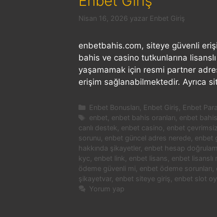
Enbet Giriş
Nisan 16, 2026
yazar
Enbet Giriş
enbetbahis.com, siteye güvenli erişi
bahis ve casino tutkunlarına lisansl
yaşamamak için resmi partner adresin
erişim sağlanabilmektedir. Ayrıca sit
Kategoriler
Enbet Bonusları
,
Enbet Giriş
,
Enbet Par
Etiketler
enbet
,
enbet bahis oranları
,
enbet bahis
canlı destek
,
enbet casino
,
enbet çevrimsi
sorunu
,
enbet güncel adres nerede
,
enbet g
hakkında şikayetler
,
enbet hesap doğrula
kyc
,
enbet link
,
enbet lisans
,
enbet lisanslı 
ödeme güvenli mi
,
enbet ödeme sorunları
,
şikayetvar
,
enbet siteye giriş
,
enbet slot oy
Yorum yap