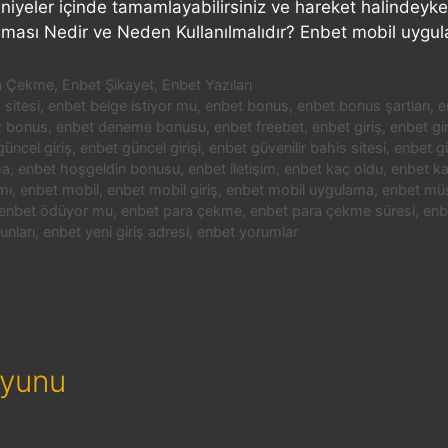
niyeler içinde tamamlayabilirsiniz ve hareket halindeyk
laması Nedir ve Neden Kullanılmalıdır? Enbet mobil uyg
a Çekme
,
Enbet Şikayet
,
Enbet Yazıları
 sitesi
,
enbet belge istiyor mu
,
enbet bonus
,
enbet bonus şartları
,
e
z bonus
,
enbet deneme bonusu
,
enbet freebet
,
enbet giriş
,
enbet gir
üncel giriş
,
enbet güncel girişi
,
enbet güvenilir bahis sitesi
,
enbet gü
ma
,
enbet hoşgeldin bonusu
,
enbet iletişim
,
enbet kaç oldu
,
enbet k
mı
,
enbet mobil
,
enbet mobil giriş
,
enbet mobil uygulama
,
enbet müş
enbet ödüyor mu
,
enbet para çekme
,
enbet para çekme süresi
,
enb
unları
,
enbet yeni giriş adresi
,
enbet yorumlar
Oyunu