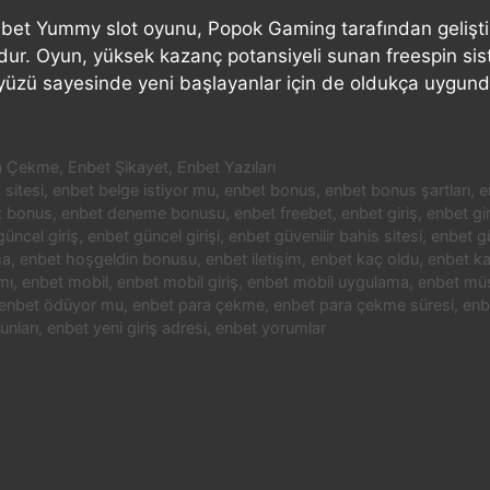
t Yummy slot oyunu, Popok Gaming tarafından geliştiri
ur. Oyun, yüksek kazanç potansiyeli sunan freespin siste
rayüzü sayesinde yeni başlayanlar için de oldukça uygun
a Çekme
,
Enbet Şikayet
,
Enbet Yazıları
 sitesi
,
enbet belge istiyor mu
,
enbet bonus
,
enbet bonus şartları
,
e
z bonus
,
enbet deneme bonusu
,
enbet freebet
,
enbet giriş
,
enbet gir
üncel giriş
,
enbet güncel girişi
,
enbet güvenilir bahis sitesi
,
enbet gü
ma
,
enbet hoşgeldin bonusu
,
enbet iletişim
,
enbet kaç oldu
,
enbet k
mı
,
enbet mobil
,
enbet mobil giriş
,
enbet mobil uygulama
,
enbet müş
enbet ödüyor mu
,
enbet para çekme
,
enbet para çekme süresi
,
enb
unları
,
enbet yeni giriş adresi
,
enbet yorumlar