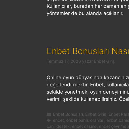
Kullanıcılar, buradan her zaman en g
yöntemler de bu alanda açıklanır.
Enbet Bonusları Nasıl
Temmuz 17, 2026
yazar
Enbet Giriş
Online oyun dünyasında kazancınızı ar
değerlendirmektir. Enbet, kullanıcıla
şekilde yönetmek, oyun deneyiminizi 
verimli şekilde kullanabilirsiniz. Ö
Kategoriler
Enbet Bonusları
,
Enbet Giriş
,
Enbet Par
Etiketler
enbet
,
enbet bahis oranları
,
enbet bahis
canlı destek
,
enbet casino
,
enbet çevrimsi