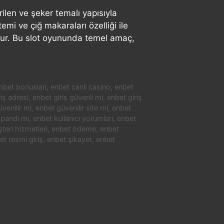
len ve şeker temalı yapısıyla
mi ve çığ makaraları özelliği ile
dur. Bu slot oyununda temel amaç,
nbet bonusları
,
enbet canlı casino
,
enbet
iş adresi
,
enbet giriş güvenli mi
,
enbet giriş
venilir mi
,
enbet güvenilir site mi
,
enbet
apandı mı
,
enbet kullanıcı yorumları
,
enbet
teri hizmetleri
,
enbet ödeme
,
enbet
et resmi giriş
,
enbet şikayet
,
enbet