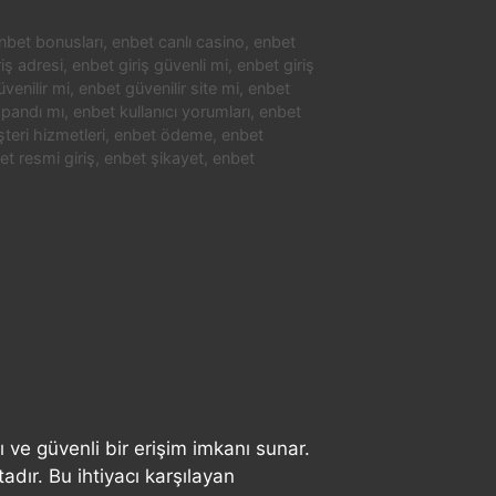
nbet bonusları
,
enbet canlı casino
,
enbet
iş adresi
,
enbet giriş güvenli mi
,
enbet giriş
venilir mi
,
enbet güvenilir site mi
,
enbet
apandı mı
,
enbet kullanıcı yorumları
,
enbet
teri hizmetleri
,
enbet ödeme
,
enbet
et resmi giriş
,
enbet şikayet
,
enbet
 ve güvenli bir erişim imkanı sunar.
dır. Bu ihtiyacı karşılayan