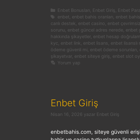
Kategoriler
Enbet Bonusları
,
Enbet Giriş
,
Enbet Par
Etiketler
enbet
,
enbet bahis oranları
,
enbet bahis
canlı destek
,
enbet casino
,
enbet çevrimsi
sorunu
,
enbet güncel adres nerede
,
enbet g
hakkında şikayetler
,
enbet hesap doğrula
kyc
,
enbet link
,
enbet lisans
,
enbet lisanslı 
ödeme güvenli mi
,
enbet ödeme sorunları
,
şikayetvar
,
enbet siteye giriş
,
enbet slot oy
Yorum yap
Enbet Giriş
Nisan 16, 2026
yazar
Enbet Giriş
enbetbahis.com, siteye güvenli erişi
bahis ve casino tutkunlarına lisansl