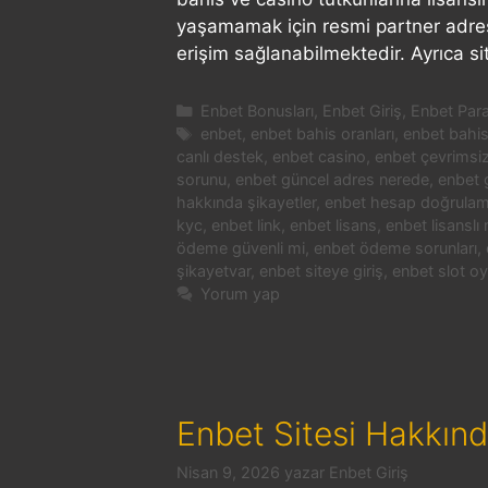
yaşamamak için resmi partner adresin
erişim sağlanabilmektedir. Ayrıca sit
Kategoriler
Enbet Bonusları
,
Enbet Giriş
,
Enbet Par
Etiketler
enbet
,
enbet bahis oranları
,
enbet bahis
canlı destek
,
enbet casino
,
enbet çevrimsi
sorunu
,
enbet güncel adres nerede
,
enbet g
hakkında şikayetler
,
enbet hesap doğrula
kyc
,
enbet link
,
enbet lisans
,
enbet lisanslı 
ödeme güvenli mi
,
enbet ödeme sorunları
,
şikayetvar
,
enbet siteye giriş
,
enbet slot oy
Yorum yap
Enbet Sitesi Hakkın
Nisan 9, 2026
yazar
Enbet Giriş