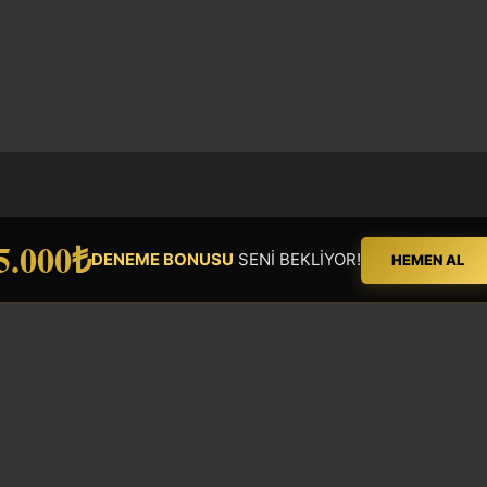
5.000₺
DENEME BONUSU
SENİ BEKLİYOR!
HEMEN AL