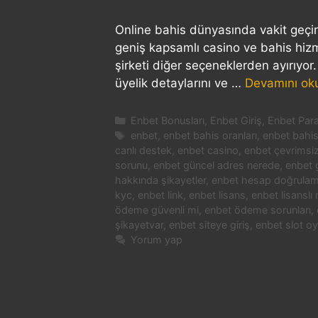
Online bahis dünyasında vakit geçire
geniş kapsamlı casino ve bahis hizme
şirketi diğer seçeneklerden ayırıyo
üyelik detaylarını ve …
Devamını ok
Kategoriler
Enbet Bonusları
,
Enbet Giriş
,
Enbet Par
Etiketler
enbet
,
enbet bahis oranları
,
enbet bahis
canlı destek
,
enbet casino
,
enbet çevrimsi
sorunu
,
enbet güncel adres nerede
,
enbet g
hakkında şikayetler
,
enbet hesap doğrula
kyc
,
enbet link
,
enbet lisans
,
enbet lisanslı 
ödeme güvenli mi
,
enbet ödeme sorunları
,
şikayetvar
,
enbet siteye giriş
,
enbet slot oy
Yorum yap