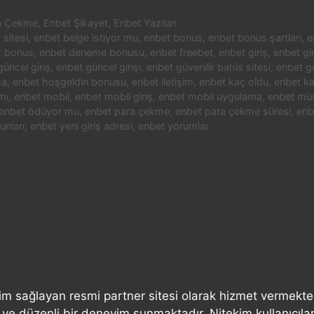
a Çekme
,
Enbet Şikayet
,
Enbet Yazıları
 sitesi
,
enbet belge istiyor mu
,
enbet bonus
,
enbet bonus şartları
,
e
z bonus
,
enbet deneme bonusu
,
enbet freebet
,
enbet giriş
,
enbet gir
üncel giriş
,
enbet güncel girişi
,
enbet güvenilir bahis sitesi
,
enbet gü
ma
,
enbet hoşgeldin bonusu
,
enbet iletişim
,
enbet kaç oldu
,
enbet k
mı
,
enbet mobil
,
enbet mobil giriş
,
enbet mobil uygulama
,
enbet müş
enbet ödüyor mu
,
enbet para çekme
,
enbet para çekme süresi
,
enb
unları
,
enbet yeni giriş adresi
,
enbet yorumlar
m sağlayan resmi partner sitesi olarak hizmet vermektedi
ı ve düzenli bir deneyim sunmaktadır. Nitekim kullanıcılar