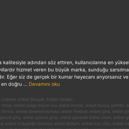
alitesiyle adından söz ettiren, kullanıcılarına en yükse
 yıllardır hizmet veren bu büyük marka, sunduğu sarsıl
adır. Eğer siz de gerçek bir kumar heyecanı arıyorsanız v
in en doğru …
Devamını oku
a Çekme
,
Enbet Şikayet
,
Enbet Yazıları
 sitesi
,
enbet belge istiyor mu
,
enbet bonus
,
enbet bonus şartları
,
e
z bonus
,
enbet deneme bonusu
,
enbet freebet
,
enbet giriş
,
enbet gir
üncel giriş
,
enbet güncel girişi
,
enbet güvenilir bahis sitesi
,
enbet gü
ma
,
enbet hoşgeldin bonusu
,
enbet iletişim
,
enbet kaç oldu
,
enbet k