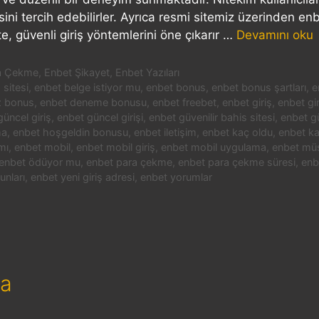
i tercih edebilirler. Ayrıca resmi sitemiz üzerinden enbet
e, güvenli giriş yöntemlerini öne çıkarır …
Devamını oku
a Çekme
,
Enbet Şikayet
,
Enbet Yazıları
 sitesi
,
enbet belge istiyor mu
,
enbet bonus
,
enbet bonus şartları
,
e
z bonus
,
enbet deneme bonusu
,
enbet freebet
,
enbet giriş
,
enbet gir
üncel giriş
,
enbet güncel girişi
,
enbet güvenilir bahis sitesi
,
enbet gü
ma
,
enbet hoşgeldin bonusu
,
enbet iletişim
,
enbet kaç oldu
,
enbet k
mı
,
enbet mobil
,
enbet mobil giriş
,
enbet mobil uygulama
,
enbet müş
enbet ödüyor mu
,
enbet para çekme
,
enbet para çekme süresi
,
enb
unları
,
enbet yeni giriş adresi
,
enbet yorumlar
da