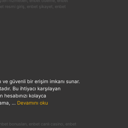
teri hizmetleri
,
enbet ödeme
,
enbet
et resmi giriş
,
enbet şikayet
,
enbet
 ve güvenli bir erişim imkanı sunar.
dır. Bu ihtiyacı karşılayan
en hesabınızı kolayca
ulama, …
Devamını oku
nbet bonusları
,
enbet canlı casino
,
enbet