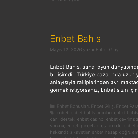
Enbet Bahis
Mayıs 12, 2026
yazar
Enbet Giriş
Enbet Bahis, sanal oyun dünyasında k
bir isimdir. Türkiye pazarında uzun
anlayışıyla rakiplerinden ayrılmakt
görmek istiyorsanız, Enbet sizin iç
Kategoriler
Enbet Bonusları
,
Enbet Giriş
,
Enbet Par
Etiketler
enbet
,
enbet bahis oranları
,
enbet bahis
canlı destek
,
enbet casino
,
enbet çevrimsi
sorunu
,
enbet güncel adres nerede
,
enbet g
hakkında şikayetler
,
enbet hesap doğrula