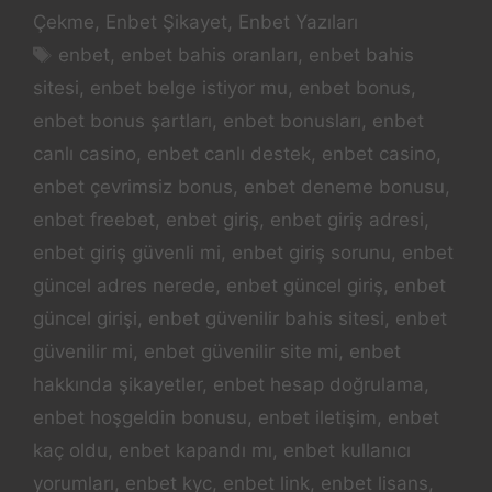
Çekme
,
Enbet Şikayet
,
Enbet Yazıları
Etiketler
enbet
,
enbet bahis oranları
,
enbet bahis
sitesi
,
enbet belge istiyor mu
,
enbet bonus
,
enbet bonus şartları
,
enbet bonusları
,
enbet
canlı casino
,
enbet canlı destek
,
enbet casino
,
enbet çevrimsiz bonus
,
enbet deneme bonusu
,
enbet freebet
,
enbet giriş
,
enbet giriş adresi
,
enbet giriş güvenli mi
,
enbet giriş sorunu
,
enbet
güncel adres nerede
,
enbet güncel giriş
,
enbet
güncel girişi
,
enbet güvenilir bahis sitesi
,
enbet
güvenilir mi
,
enbet güvenilir site mi
,
enbet
hakkında şikayetler
,
enbet hesap doğrulama
,
enbet hoşgeldin bonusu
,
enbet iletişim
,
enbet
kaç oldu
,
enbet kapandı mı
,
enbet kullanıcı
yorumları
,
enbet kyc
,
enbet link
,
enbet lisans
,