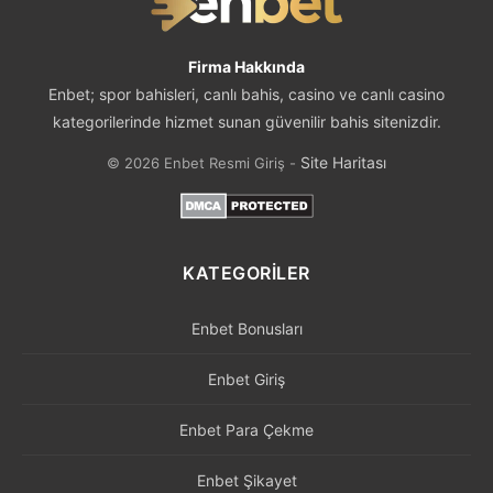
Firma Hakkında
Enbet; spor bahisleri, canlı bahis, casino ve canlı casino
kategorilerinde hizmet sunan güvenilir bahis sitenizdir.
Site Haritası
© 2026 Enbet Resmi Giriş -
KATEGORILER
Enbet Bonusları
Enbet Giriş
Enbet Para Çekme
Enbet Şikayet