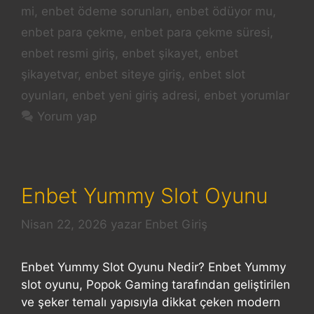
mi
,
enbet ödeme sorunları
,
enbet ödüyor mu
,
enbet para çekme
,
enbet para çekme süresi
,
enbet resmi giriş
,
enbet şikayet
,
enbet
şikayetvar
,
enbet siteye giriş
,
enbet slot
oyunları
,
enbet yeni giriş adresi
,
enbet yorumlar
Yorum yap
Enbet Yummy Slot Oyunu
Nisan 22, 2026
yazar
Enbet Giriş
Enbet Yummy Slot Oyunu Nedir? Enbet Yummy
slot oyunu, Popok Gaming tarafından geliştirilen
ve şeker temalı yapısıyla dikkat çeken modern