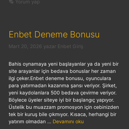
Yorum yap
Enbet Deneme Bonusu
Mart 20, 2026
yazar
Enbet Giriş
Bahis oynamaya yeni başlayanlar ya da yeni bir
site arayanlar için bedava bonuslar her zaman
ilgi çeker.Enbet deneme bonusu, oyunculara
para yatırmadan kazanma şansı veriyor. Şirket,
yeni kaydolanlara 500 bedava çevirme veriyor.
Böylece üyeler siteye iyi bir başlangıç yapıyor.
Üstelik bu muazzam promosyon için cebinizden
tek bir kuruş bile çıkmıyor. Kısaca, herhangi bir
yatırım olmadan …
Devamını oku