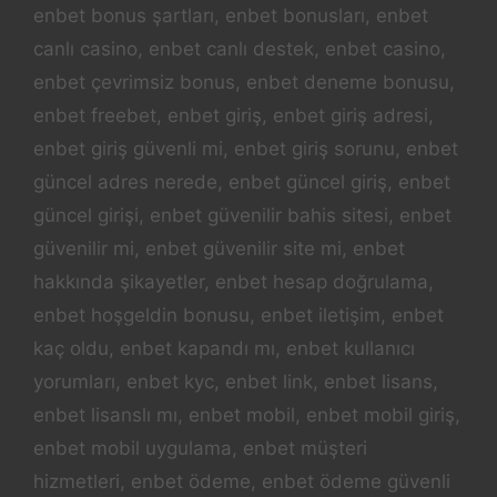
enbet bonus şartları
,
enbet bonusları
,
enbet
canlı casino
,
enbet canlı destek
,
enbet casino
,
enbet çevrimsiz bonus
,
enbet deneme bonusu
,
enbet freebet
,
enbet giriş
,
enbet giriş adresi
,
enbet giriş güvenli mi
,
enbet giriş sorunu
,
enbet
güncel adres nerede
,
enbet güncel giriş
,
enbet
güncel girişi
,
enbet güvenilir bahis sitesi
,
enbet
güvenilir mi
,
enbet güvenilir site mi
,
enbet
hakkında şikayetler
,
enbet hesap doğrulama
,
enbet hoşgeldin bonusu
,
enbet iletişim
,
enbet
kaç oldu
,
enbet kapandı mı
,
enbet kullanıcı
yorumları
,
enbet kyc
,
enbet link
,
enbet lisans
,
enbet lisanslı mı
,
enbet mobil
,
enbet mobil giriş
,
enbet mobil uygulama
,
enbet müşteri
hizmetleri
,
enbet ödeme
,
enbet ödeme güvenli