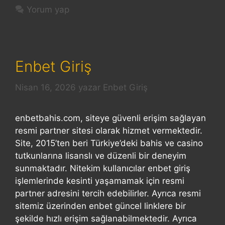
Yorum yap
Enbet Giriş
Nisan 16, 2026
yazar
Enbet Giriş
enbetbahis.com, siteye güvenli erişim sağlayan
resmi partner sitesi olarak hizmet vermektedir.
Site, 2015’ten beri Türkiye’deki bahis ve casino
tutkunlarına lisanslı ve düzenli bir deneyim
sunmaktadır. Nitekim kullanıcılar enbet giriş
işlemlerinde kesinti yaşamamak için resmi
partner adresini tercih edebilirler. Ayrıca resmi
sitemiz üzerinden enbet güncel linklere bir
şekilde hızlı erişim sağlanabilmektedir. Ayrıca