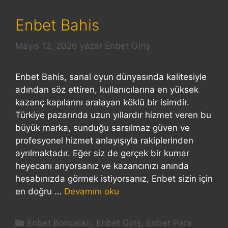
Enbet Bahis
Mayıs 12, 2026
yazar
Enbet Giriş
Enbet Bahis, sanal oyun dünyasında kalitesiyle
adından söz ettiren, kullanıcılarına en yüksek
kazanç kapılarını aralayan köklü bir isimdir.
Türkiye pazarında uzun yıllardır hizmet veren bu
büyük marka, sunduğu sarsılmaz güven ve
profesyonel hizmet anlayışıyla rakiplerinden
ayrılmaktadır. Eğer siz de gerçek bir kumar
heyecanı arıyorsanız ve kazancınızı anında
hesabınızda görmek istiyorsanız, Enbet sizin için
en doğru …
Devamını oku
Kategoriler
Enbet Bonusları
,
Enbet Giriş
,
Enbet Para