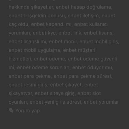
hakkında şikayetler
,
enbet hesap doğrulama
,
enbet hoşgeldin bonusu
,
enbet iletişim
,
enbet
kaç oldu
,
enbet kapandı mı
,
enbet kullanıcı
yorumları
,
enbet kyc
,
enbet link
,
enbet lisans
,
enbet lisanslı mı
,
enbet mobil
,
enbet mobil giriş
,
enbet mobil uygulama
,
enbet müşteri
hizmetleri
,
enbet ödeme
,
enbet ödeme güvenli
mi
,
enbet ödeme sorunları
,
enbet ödüyor mu
,
enbet para çekme
,
enbet para çekme süresi
,
enbet resmi giriş
,
enbet şikayet
,
enbet
şikayetvar
,
enbet siteye giriş
,
enbet slot
oyunları
,
enbet yeni giriş adresi
,
enbet yorumlar
Yorum yap