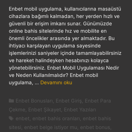
Enbet mobil uygulama, kullanıcılarına masaüstü
cihazlara bağımlı kalmadan, her yerden hızlı ve
güvenli bir erişim imkanı sunar. Günümüzde
online bahis sitelerinde hız ve mobilite en
önemli öncelikler arasında yer almaktadır. Bu
ihtiyacı karşılayan uygulama sayesinde
işlemlerinizi saniyeler içinde tamamlayabilirsiniz
ve hareket halindeyken hesabınızı kolayca
yönetebilirsiniz. Enbet Mobil Uygulaması Nedir
ve Neden Kullanılmalıdır? Enbet mobil
uygulama, …
Devamını oku
Kategoriler
Enbet Bonusları
,
Enbet Giriş
,
Enbet Para
Çekme
,
Enbet Şikayet
,
Enbet Yazıları
Etiketler
enbet
,
enbet bahis oranları
,
enbet bahis
sitesi
,
enbet belge istiyor mu
,
enbet bonus
,