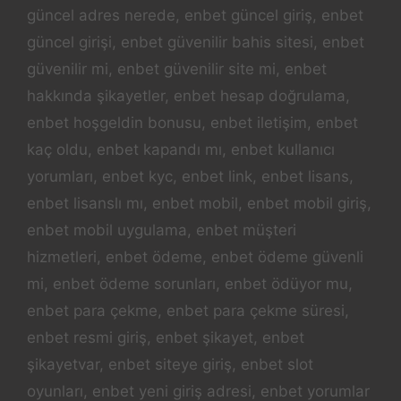
güncel adres nerede
,
enbet güncel giriş
,
enbet
güncel girişi
,
enbet güvenilir bahis sitesi
,
enbet
güvenilir mi
,
enbet güvenilir site mi
,
enbet
hakkında şikayetler
,
enbet hesap doğrulama
,
enbet hoşgeldin bonusu
,
enbet iletişim
,
enbet
kaç oldu
,
enbet kapandı mı
,
enbet kullanıcı
yorumları
,
enbet kyc
,
enbet link
,
enbet lisans
,
enbet lisanslı mı
,
enbet mobil
,
enbet mobil giriş
,
enbet mobil uygulama
,
enbet müşteri
hizmetleri
,
enbet ödeme
,
enbet ödeme güvenli
mi
,
enbet ödeme sorunları
,
enbet ödüyor mu
,
enbet para çekme
,
enbet para çekme süresi
,
enbet resmi giriş
,
enbet şikayet
,
enbet
şikayetvar
,
enbet siteye giriş
,
enbet slot
oyunları
,
enbet yeni giriş adresi
,
enbet yorumlar