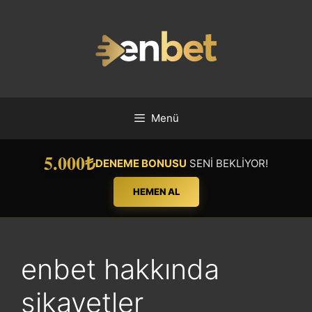
İçeriğe
atla
Menü
5.000₺
DENEME BONUSU
SENİ BEKLİYOR!
HEMEN AL
enbet hakkında
şikayetler