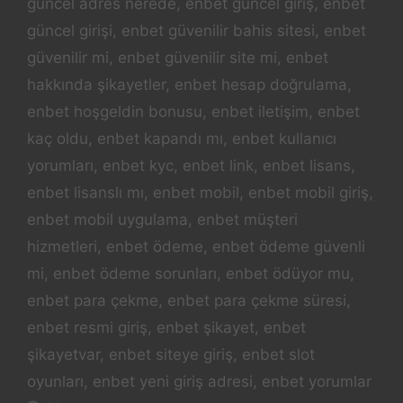
güncel adres nerede
,
enbet güncel giriş
,
enbet
güncel girişi
,
enbet güvenilir bahis sitesi
,
enbet
güvenilir mi
,
enbet güvenilir site mi
,
enbet
hakkında şikayetler
,
enbet hesap doğrulama
,
enbet hoşgeldin bonusu
,
enbet iletişim
,
enbet
kaç oldu
,
enbet kapandı mı
,
enbet kullanıcı
yorumları
,
enbet kyc
,
enbet link
,
enbet lisans
,
enbet lisanslı mı
,
enbet mobil
,
enbet mobil giriş
,
enbet mobil uygulama
,
enbet müşteri
hizmetleri
,
enbet ödeme
,
enbet ödeme güvenli
mi
,
enbet ödeme sorunları
,
enbet ödüyor mu
,
enbet para çekme
,
enbet para çekme süresi
,
enbet resmi giriş
,
enbet şikayet
,
enbet
şikayetvar
,
enbet siteye giriş
,
enbet slot
oyunları
,
enbet yeni giriş adresi
,
enbet yorumlar