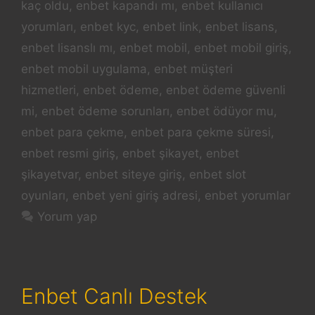
kaç oldu
,
enbet kapandı mı
,
enbet kullanıcı
yorumları
,
enbet kyc
,
enbet link
,
enbet lisans
,
enbet lisanslı mı
,
enbet mobil
,
enbet mobil giriş
,
enbet mobil uygulama
,
enbet müşteri
hizmetleri
,
enbet ödeme
,
enbet ödeme güvenli
mi
,
enbet ödeme sorunları
,
enbet ödüyor mu
,
enbet para çekme
,
enbet para çekme süresi
,
enbet resmi giriş
,
enbet şikayet
,
enbet
şikayetvar
,
enbet siteye giriş
,
enbet slot
oyunları
,
enbet yeni giriş adresi
,
enbet yorumlar
Yorum yap
Enbet Canlı Destek