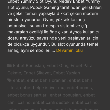
Enbet Yummy Slot Oyunu Nedir? Enbet Yummy
slot oyunu, Popok Gaming tarafından geliştirilen
ve şeker temalı yapısıyla dikkat çeken modern
bir slot oyunudur. Oyun, yüksek kazanç
potansiyeli sunan freespin sistemi ve çığ
makaraları özelliği ile öne çıkar. Ayrıca kullanıcı
dostu arayüzü sayesinde yeni başlayanlar için
de oldukça uygundur. Bu slot oyununda temel
amaç, aynı sembolleri …
Devamını oku
Kategoriler
Enbet Bonusları
,
Enbet Giriş
,
Enbet Para
Çekme
,
Enbet Şikayet
,
Enbet Yazıları
Etiketler
enbet
,
enbet bahis oranları
,
enbet bahis
sitesi
,
enbet belge istiyor mu
,
enbet bonus
,
enbet bonus şartları
,
enbet bonusları
,
enbet
canlı casino
,
enbet canlı destek
,
enbet casino
,
enbet çevrimsiz bonus
,
enbet deneme bonusu
,