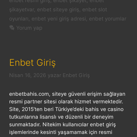
enbet resmi giriş
,
enbet şikayet
,
enbet
şikayetvar
,
enbet siteye giriş
,
enbet slot
oyunları
,
enbet yeni giriş adresi
,
enbet yorumlar
Yorum yap
Enbet Giriş
Nisan 16, 2026
yazar
Enbet Giriş
enbetbahis.com, siteye güvenli erişim sağlayan
resmi partner sitesi olarak hizmet vermektedir.
Site, 2015’ten beri Türkiye’deki bahis ve casino
tutkunlarına lisanslı ve düzenli bir deneyim
sunmaktadır. Nitekim kullanıcılar enbet giriş
işlemlerinde kesinti yaşamamak için resmi