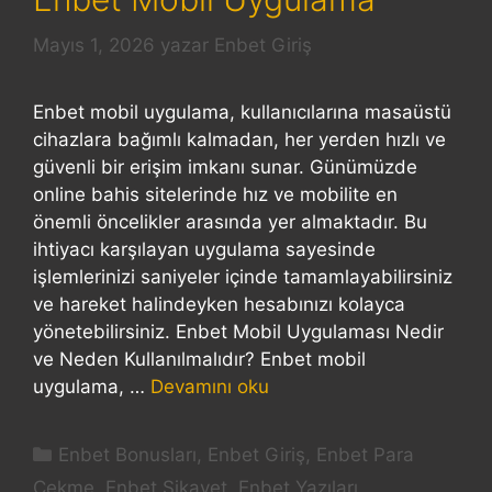
Mayıs 1, 2026
yazar
Enbet Giriş
Enbet mobil uygulama, kullanıcılarına masaüstü
cihazlara bağımlı kalmadan, her yerden hızlı ve
güvenli bir erişim imkanı sunar. Günümüzde
online bahis sitelerinde hız ve mobilite en
önemli öncelikler arasında yer almaktadır. Bu
ihtiyacı karşılayan uygulama sayesinde
işlemlerinizi saniyeler içinde tamamlayabilirsiniz
ve hareket halindeyken hesabınızı kolayca
yönetebilirsiniz. Enbet Mobil Uygulaması Nedir
ve Neden Kullanılmalıdır? Enbet mobil
uygulama, …
Devamını oku
Kategoriler
Enbet Bonusları
,
Enbet Giriş
,
Enbet Para
Çekme
,
Enbet Şikayet
,
Enbet Yazıları