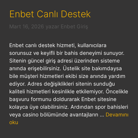
Enbet Canlı Destek
Mart 16, 2026
yazar
Enbet Giriş
Enbet canlı destek hizmeti, kullanıcılara
sorunsuz ve keyifli bir bahis deneyimi sunuyor.
Sitenin güncel giriş adresi üzerinden sisteme
anında erişebilirsiniz. Üstelik site bakımdaysa
bile müşteri hizmetleri ekibi size anında yardım
ediyor. Adres değişiklikleri sitenin sunduğu
kaliteli hizmetleri kesinlikle etkilemiyor. Öncelikle
başvuru formunu doldurarak Enbet sitesine
kolayca üye olabilirsiniz. Ardından spor bahisleri
veya casino bölümünde avantajların …
Devamını
oku