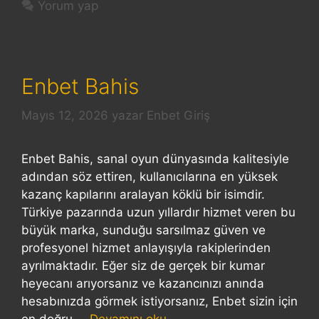
Yorum yap
Enbet Bahis
Mayıs 12, 2026
yazar
Enbet Giriş
Enbet Bahis, sanal oyun dünyasında kalitesiyle
adından söz ettiren, kullanıcılarına en yüksek
kazanç kapılarını aralayan köklü bir isimdir.
Türkiye pazarında uzun yıllardır hizmet veren bu
büyük marka, sunduğu sarsılmaz güven ve
profesyonel hizmet anlayışıyla rakiplerinden
ayrılmaktadır. Eğer siz de gerçek bir kumar
heyecanı arıyorsanız ve kazancınızı anında
hesabınızda görmek istiyorsanız, Enbet sizin için