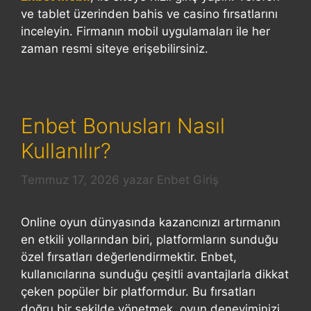
ve tablet üzerinden bahis ve casino fırsatlarını
inceleyin. Firmanın mobil uygulamaları ile her
zaman resmi siteye erişebilirsiniz.
Enbet Bonusları Nasıl
Kullanılır?
Temmuz 17, 2026
yazar
Enbet Giriş
Online oyun dünyasında kazancınızı artırmanın
en etkili yollarından biri, platformların sunduğu
özel fırsatları değerlendirmektir. Enbet,
kullanıcılarına sunduğu çeşitli avantajlarla dikkat
çeken popüler bir platformdur. Bu fırsatları
doğru bir şekilde yönetmek, oyun deneyiminizi