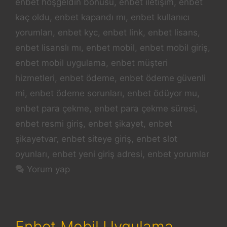
enbet hoşgeldin bonusu
,
enbet iletişim
,
enbet
kaç oldu
,
enbet kapandı mı
,
enbet kullanıcı
yorumları
,
enbet kyc
,
enbet link
,
enbet lisans
,
enbet lisanslı mı
,
enbet mobil
,
enbet mobil giriş
,
enbet mobil uygulama
,
enbet müşteri
hizmetleri
,
enbet ödeme
,
enbet ödeme güvenli
mi
,
enbet ödeme sorunları
,
enbet ödüyor mu
,
enbet para çekme
,
enbet para çekme süresi
,
enbet resmi giriş
,
enbet şikayet
,
enbet
şikayetvar
,
enbet siteye giriş
,
enbet slot
oyunları
,
enbet yeni giriş adresi
,
enbet yorumlar
Yorum yap
Enbet Mobil Uygulama