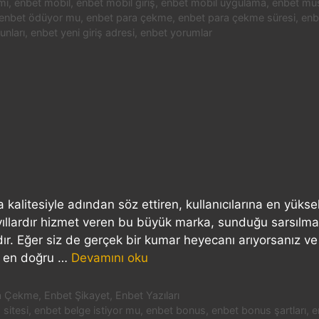
mı
,
enbet mobil
,
enbet mobil giriş
,
enbet mobil uygulama
,
enbet müş
enbet ödüyor mu
,
enbet para çekme
,
enbet para çekme süresi
,
enb
unları
,
enbet yeni giriş adresi
,
enbet yorumlar
alitesiyle adından söz ettiren, kullanıcılarına en yükse
 yıllardır hizmet veren bu büyük marka, sunduğu sarsıl
adır. Eğer siz de gerçek bir kumar heyecanı arıyorsanız v
in en doğru …
Devamını oku
a Çekme
,
Enbet Şikayet
,
Enbet Yazıları
 sitesi
,
enbet belge istiyor mu
,
enbet bonus
,
enbet bonus şartları
,
e