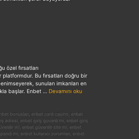
u özel fırsatları
 platformdur. Bu fırsatları doğru bir
m benimseyerek, sunulan imkanları en
makla başlar. Enbet …
Devamını oku
nbet bonusları
,
enbet canlı casino
,
enbet
iş adresi
,
enbet giriş güvenli mi
,
enbet giriş
venilir mi
,
enbet güvenilir site mi
,
enbet
apandı mı
,
enbet kullanıcı yorumları
,
enbet