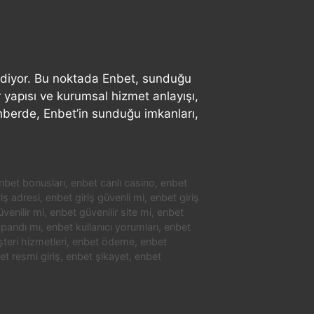
h ediyor. Bu noktada Enbet, sunduğu
r yapısı ve kurumsal hizmet anlayışı,
ehberde, Enbet’in sunduğu imkanları,
nbet bonusları
,
enbet canlı casino
,
enbet
iş adresi
,
enbet giriş güvenli mi
,
enbet giriş
venilir mi
,
enbet güvenilir site mi
,
enbet
apandı mı
,
enbet kullanıcı yorumları
,
enbet
teri hizmetleri
,
enbet ödeme
,
enbet
et resmi giriş
,
enbet şikayet
,
enbet