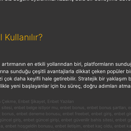
 Kullanılır?
tırmanın en etkili yollarından biri, platformların sunduğ
rına sunduğu çeşitli avantajlarla dikkat çeken popüler bir
çok daha keyifli hale getirebilir. Stratejik bir yaklaşı
zellikle yeni başlayanlar için bu süreç, doğru adımları at
a Çekme
,
Enbet Şikayet
,
Enbet Yazıları
 sitesi
,
enbet belge istiyor mu
,
enbet bonus
,
enbet bonus şartları
,
e
z bonus
,
enbet deneme bonusu
,
enbet freebet
,
enbet giriş
,
enbet gir
üncel giriş
,
enbet güncel girişi
,
enbet güvenilir bahis sitesi
,
enbet gü
ma
,
enbet hoşgeldin bonusu
,
enbet iletişim
,
enbet kaç oldu
,
enbet k