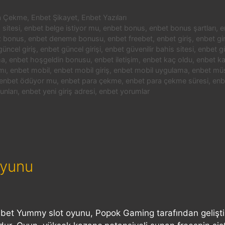
a Çekme
,
Enbet Şikayet
,
Enbet Yazıları
 sitesi
,
enbet belge istiyor mu
,
enbet bonus
,
enbet bonus şartları
,
e
z bonus
,
enbet deneme bonusu
,
enbet freebet
,
enbet giriş
,
enbet gir
üncel giriş
,
enbet güncel girişi
,
enbet güvenilir bahis sitesi
,
enbet gü
ma
,
enbet hoşgeldin bonusu
,
enbet iletişim
,
enbet kaç oldu
,
enbet k
mı
,
enbet mobil
,
enbet mobil giriş
,
enbet mobil uygulama
,
enbet müş
enbet ödüyor mu
,
enbet para çekme
,
enbet para çekme süresi
,
enb
unları
,
enbet yeni giriş adresi
,
enbet yorumlar
Oyunu
t Yummy slot oyunu, Popok Gaming tarafından geliştiri