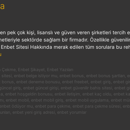
da
n pek çok kişi, lisanslı ve güven veren şirketleri terci
tleriyle sektörde sağlam bir firmadır. Özellikle güvenili
r. Enbet Sitesi Hakkında merak edilen tüm sorulara bu r
u
a Çekme
,
Enbet Şikayet
,
Enbet Yazıları
 sitesi
,
enbet belge istiyor mu
,
enbet bonus
,
enbet bonus şartları
,
e
z bonus
,
enbet deneme bonusu
,
enbet freebet
,
enbet giriş
,
enbet gir
üncel giriş
,
enbet güncel girişi
,
enbet güvenilir bahis sitesi
,
enbet gü
ma
,
enbet hoşgeldin bonusu
,
enbet iletişim
,
enbet kaç oldu
,
enbet k
mı
,
enbet mobil
,
enbet mobil giriş
,
enbet mobil uygulama
,
enbet müş
enbet ödüyor mu
,
enbet para çekme
,
enbet para çekme süresi
,
enb
unları
,
enbet yeni giriş adresi
,
enbet yorumlar