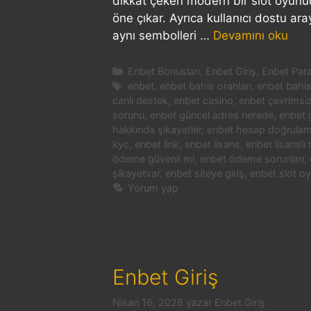
dikkat çeken modern bir slot oyunud
öne çıkar. Ayrıca kullanıcı dostu a
aynı sembolleri …
Devamını oku
Kategoriler
Enbet Bonusları
,
Enbet Giriş
,
Enbet Par
Etiketler
enbet
,
enbet bahis oranları
,
enbet bahis
canlı destek
,
enbet casino
,
enbet çevrimsi
sorunu
,
enbet güncel adres nerede
,
enbet g
hakkında şikayetler
,
enbet hesap doğrula
kyc
,
enbet link
,
enbet lisans
,
enbet lisanslı 
ödeme güvenli mi
,
enbet ödeme sorunları
,
şikayetvar
,
enbet siteye giriş
,
enbet slot oy
Yorum yap
Enbet Giriş
Nisan 16, 2026
yazar
Enbet Giriş