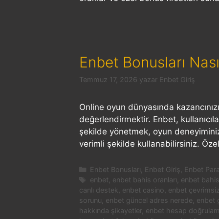
Enbet Bonusları Nasıl
Temmuz 17, 2026
yazar
Enbet Giriş
Online oyun dünyasında kazancınızı ar
değerlendirmektir. Enbet, kullanıcıla
şekilde yönetmek, oyun deneyiminizi 
verimli şekilde kullanabilirsiniz. Ö
Kategoriler
Enbet Bonusları
,
Enbet Giriş
,
Enbet Par
Etiketler
enbet
,
enbet bahis oranları
,
enbet bahis
canlı destek
,
enbet casino
,
enbet çevrimsi
sorunu
,
enbet güncel adres nerede
,
enbet g
hakkında şikayetler
,
enbet hesap doğrula