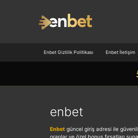
İçeriğe
atla
Enbet Gizlilik Politikası
Enbet İletişim
enbet
Enbet
güncel giriş adresi ile güveni
oranlar ve özel bonus fırsatları su