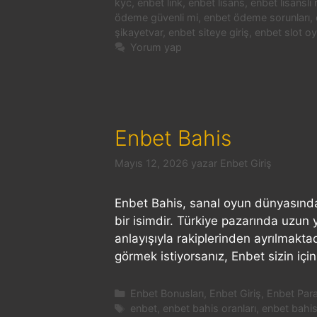
kyc
,
enbet link
,
enbet lisans
,
enbet lisanslı 
ödeme güvenli mi
,
enbet ödeme sorunları
,
şikayetvar
,
enbet siteye giriş
,
enbet slot oy
Yorum yap
Enbet Bahis
Mayıs 12, 2026
yazar
Enbet Giriş
Enbet Bahis, sanal oyun dünyasında k
bir isimdir. Türkiye pazarında uzun
anlayışıyla rakiplerinden ayrılmakt
görmek istiyorsanız, Enbet sizin iç
Kategoriler
Enbet Bonusları
,
Enbet Giriş
,
Enbet Par
Etiketler
enbet
,
enbet bahis oranları
,
enbet bahis