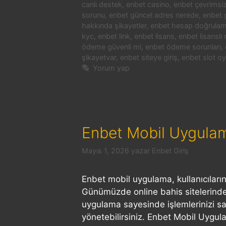
canlı destek
,
enbet casino
,
enbet çevrimsi
sorunu
,
enbet güncel adres nerede
,
enbet g
hakkında şikayetler
,
enbet hesap doğrula
kyc
,
enbet link
,
enbet lisans
,
enbet lisanslı 
ödeme güvenli mi
,
enbet ödeme sorunları
,
şikayetvar
,
enbet siteye giriş
,
enbet slot oy
Yorum yap
Enbet Mobil Uygula
Mayıs 1, 2026
yazar
Enbet Giriş
Enbet mobil uygulama, kullanıcıları
Günümüzde online bahis sitelerinde 
uygulama sayesinde işlemlerinizi sa
yönetebilirsiniz. Enbet Mobil Uygu