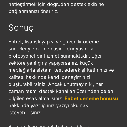
netleştirmek için doğrudan destek ekibine
bağlanmanızı öneririz.
Sonuç
Enbet, lisanslı yapısı ve güvenilir ödeme
süreçleriyle online casino dünyasında
profesyonel bir hizmet sunmaktadır. Eğer
sektöre yeni giriş yapıyorsanız, küçük
meblağlarla sistemi test ederek şirketin hızı ve
kalitesi hakkında kendi deneyiminizi
oluşturabilirsiniz. Ancak unutmayın ki, her
zaman resmi destek kanalları üzerinden gelen
bilgileri esas almalısınız.
Enbet deneme bonusu
hakkında yazdığımız yazıyı okumak
isteyebilirsiniz.
Bol şanslı ve güvenli bahisler dileriz.