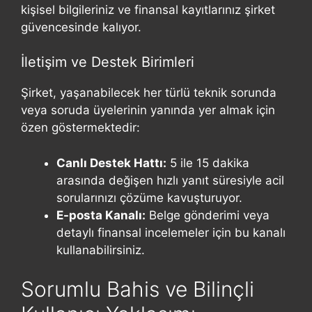
kişisel bilgileriniz ve finansal kayıtlarınız şirket
güvencesinde kalıyor.
İletişim ve Destek Birimleri
Şirket, yaşanabilecek her türlü teknik sorunda
veya soruda üyelerinin yanında yer almak için
özen göstermektedir:
Canlı Destek Hattı:
5 ile 15 dakika
arasında değişen hızlı yanıt süresiyle acil
sorularınızı çözüme kavuşturuyor.
E-posta Kanalı:
Belge gönderimi veya
detaylı finansal incelemeler için bu kanalı
kullanabilirsiniz.
Sorumlu Bahis ve Bilinçli