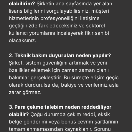
olabilirim?
Şirketin ana sayfasında yer alan
lisans bilgilerini sorgulayabilirsiniz, müşteri
hizmetlerinin profesyonelliğini iletişime
geçtiğinizde fark edeceksiniz ve sektörel
kullanıcı yorumlarını inceleyerek fikir sahibi
olacaksınız.
2. Teknik bakım duyuruları neden yapılır?
Şirket, sistem güvenliğini artırmak ve yeni
özellikler eklemek için zaman zaman planlı
bakımlar gerçekleştirir. Bu süreçte erişim geçici
olarak durdurulsa da, bakiye ve verileriniz asla
zarar görmez.
3. Para çekme talebim neden reddediliyor
olabilir?
Çoğu durumda çekim reddi, eksik
belge gönderimi veya bonus çevrim şartlarının
tamamlanmamasından kaynaklanır. Sorunu