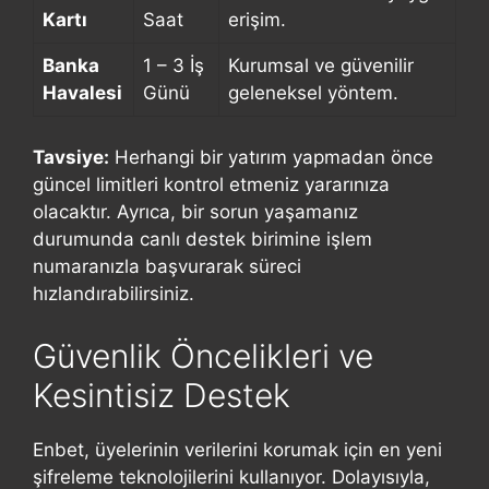
Kartı
Saat
erişim.
Banka
1 – 3 İş
Kurumsal ve güvenilir
Havalesi
Günü
geleneksel yöntem.
Tavsiye:
Herhangi bir yatırım yapmadan önce
güncel limitleri kontrol etmeniz yararınıza
olacaktır. Ayrıca, bir sorun yaşamanız
durumunda canlı destek birimine işlem
numaranızla başvurarak süreci
hızlandırabilirsiniz.
Güvenlik Öncelikleri ve
Kesintisiz Destek
Enbet, üyelerinin verilerini korumak için en yeni
şifreleme teknolojilerini kullanıyor. Dolayısıyla,