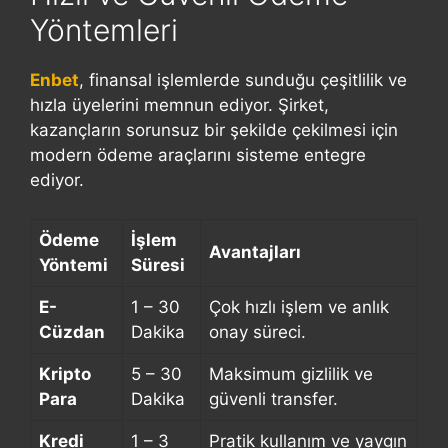
Yöntemleri
Enbet
, finansal işlemlerde sunduğu çeşitlilik ve
hızla üyelerini memnun ediyor. Şirket,
kazançların sorunsuz bir şekilde çekilmesi için
modern ödeme araçlarını sisteme entegre
ediyor.
Ödeme
İşlem
Avantajları
Yöntemi
Süresi
E-
1 – 30
Çok hızlı işlem ve anlık
Cüzdan
Dakika
onay süreci.
Kripto
5 – 30
Maksimum gizlilik ve
Para
Dakika
güvenli transfer.
Kredi
1 – 3
Pratik kullanım ve yaygın