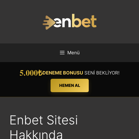
İçeriğe
atla
Menü
5.000₺
DENEME BONUSU
SENİ BEKLİYOR!
HEMEN AL
Enbet Sitesi
Hakkında