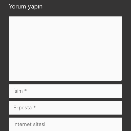
Yorum yapın
Yorum
İsim
E-
posta
İnternet
sitesi