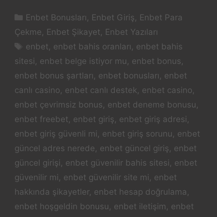
Kategoriler
Enbet Bonusları
,
Enbet Giriş
,
Enbet Para
Çekme
,
Enbet Şikayet
,
Enbet Yazıları
Etiketler
enbet
,
enbet bahis oranları
,
enbet bahis
sitesi
,
enbet belge istiyor mu
,
enbet bonus
,
enbet bonus şartları
,
enbet bonusları
,
enbet
canlı casino
,
enbet canlı destek
,
enbet casino
,
enbet çevrimsiz bonus
,
enbet deneme bonusu
,
enbet freebet
,
enbet giriş
,
enbet giriş adresi
,
enbet giriş güvenli mi
,
enbet giriş sorunu
,
enbet
güncel adres nerede
,
enbet güncel giriş
,
enbet
güncel girişi
,
enbet güvenilir bahis sitesi
,
enbet
güvenilir mi
,
enbet güvenilir site mi
,
enbet
hakkında şikayetler
,
enbet hesap doğrulama
,
enbet hoşgeldin bonusu
,
enbet iletişim
,
enbet