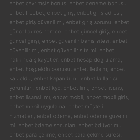
enbet çevrimsiz bonus
,
enbet deneme bonusu
,
enbet freebet
,
enbet giriş
,
enbet giriş adresi
,
enbet giriş güvenli mi
,
enbet giriş sorunu
,
enbet
güncel adres nerede
,
enbet güncel giriş
,
enbet
güncel girişi
,
enbet güvenilir bahis sitesi
,
enbet
güvenilir mi
,
enbet güvenilir site mi
,
enbet
hakkında şikayetler
,
enbet hesap doğrulama
,
enbet hoşgeldin bonusu
,
enbet iletişim
,
enbet
kaç oldu
,
enbet kapandı mı
,
enbet kullanıcı
yorumları
,
enbet kyc
,
enbet link
,
enbet lisans
,
enbet lisanslı mı
,
enbet mobil
,
enbet mobil giriş
,
enbet mobil uygulama
,
enbet müşteri
hizmetleri
,
enbet ödeme
,
enbet ödeme güvenli
mi
,
enbet ödeme sorunları
,
enbet ödüyor mu
,
enbet para çekme
,
enbet para çekme süresi
,