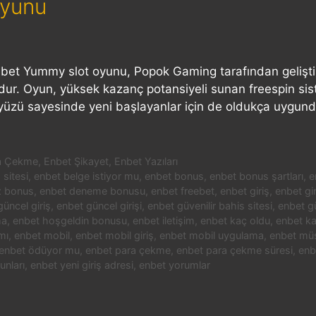
Oyunu
t Yummy slot oyunu, Popok Gaming tarafından geliştiri
ur. Oyun, yüksek kazanç potansiyeli sunan freespin siste
rayüzü sayesinde yeni başlayanlar için de oldukça uygun
a Çekme
,
Enbet Şikayet
,
Enbet Yazıları
 sitesi
,
enbet belge istiyor mu
,
enbet bonus
,
enbet bonus şartları
,
e
z bonus
,
enbet deneme bonusu
,
enbet freebet
,
enbet giriş
,
enbet gir
üncel giriş
,
enbet güncel girişi
,
enbet güvenilir bahis sitesi
,
enbet gü
ma
,
enbet hoşgeldin bonusu
,
enbet iletişim
,
enbet kaç oldu
,
enbet k
mı
,
enbet mobil
,
enbet mobil giriş
,
enbet mobil uygulama
,
enbet müş
enbet ödüyor mu
,
enbet para çekme
,
enbet para çekme süresi
,
enb
unları
,
enbet yeni giriş adresi
,
enbet yorumlar