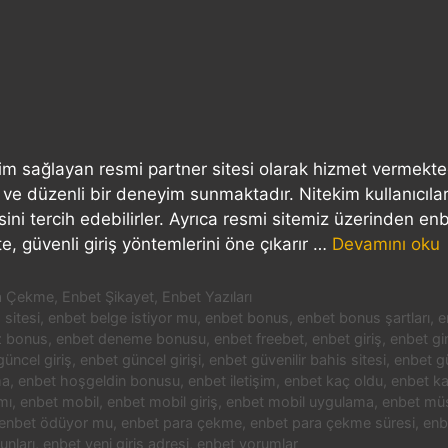
m sağlayan resmi partner sitesi olarak hizmet vermektedi
ı ve düzenli bir deneyim sunmaktadır. Nitekim kullanıcılar
i tercih edebilirler. Ayrıca resmi sitemiz üzerinden enbet
e, güvenli giriş yöntemlerini öne çıkarır …
Devamını oku
a Çekme
,
Enbet Şikayet
,
Enbet Yazıları
 sitesi
,
enbet belge istiyor mu
,
enbet bonus
,
enbet bonus şartları
,
e
z bonus
,
enbet deneme bonusu
,
enbet freebet
,
enbet giriş
,
enbet gir
üncel giriş
,
enbet güncel girişi
,
enbet güvenilir bahis sitesi
,
enbet gü
ma
,
enbet hoşgeldin bonusu
,
enbet iletişim
,
enbet kaç oldu
,
enbet k
mı
,
enbet mobil
,
enbet mobil giriş
,
enbet mobil uygulama
,
enbet müş
enbet ödüyor mu
,
enbet para çekme
,
enbet para çekme süresi
,
enb
unları
,
enbet yeni giriş adresi
,
enbet yorumlar