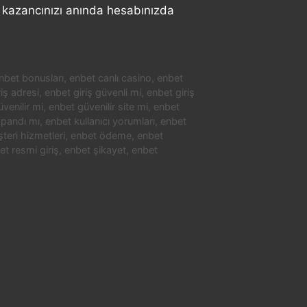
e kazancınızı anında hesabınızda
nbet bonusları
,
enbet canlı casino
,
enbet
iş adresi
,
enbet giriş güvenli mi
,
enbet giriş
venilir mi
,
enbet güvenilir site mi
,
enbet
apandı mı
,
enbet kullanıcı yorumları
,
enbet
teri hizmetleri
,
enbet ödeme
,
enbet
et resmi giriş
,
enbet şikayet
,
enbet