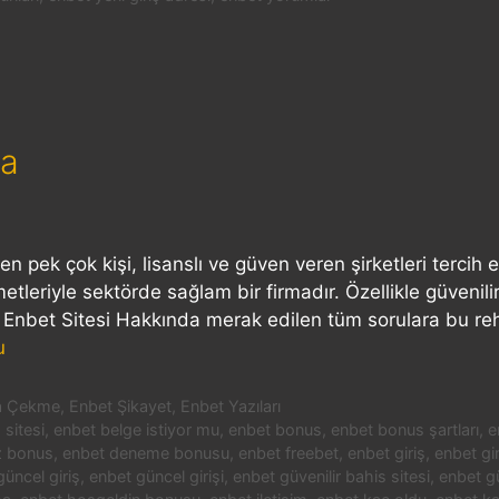
da
n pek çok kişi, lisanslı ve güven veren şirketleri terci
tleriyle sektörde sağlam bir firmadır. Özellikle güvenili
r. Enbet Sitesi Hakkında merak edilen tüm sorulara bu r
u
a Çekme
,
Enbet Şikayet
,
Enbet Yazıları
 sitesi
,
enbet belge istiyor mu
,
enbet bonus
,
enbet bonus şartları
,
e
z bonus
,
enbet deneme bonusu
,
enbet freebet
,
enbet giriş
,
enbet gir
üncel giriş
,
enbet güncel girişi
,
enbet güvenilir bahis sitesi
,
enbet gü