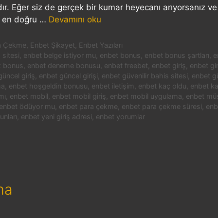
adır. Eğer siz de gerçek bir kumar heyecanı arıyorsanız v
in en doğru …
Devamını oku
a Çekme
,
Enbet Şikayet
,
Enbet Yazıları
 sitesi
,
enbet belge istiyor mu
,
enbet bonus
,
enbet bonus şartları
,
e
z bonus
,
enbet deneme bonusu
,
enbet freebet
,
enbet giriş
,
enbet gir
üncel giriş
,
enbet güncel girişi
,
enbet güvenilir bahis sitesi
,
enbet gü
ma
,
enbet hoşgeldin bonusu
,
enbet iletişim
,
enbet kaç oldu
,
enbet k
mı
,
enbet mobil
,
enbet mobil giriş
,
enbet mobil uygulama
,
enbet müş
enbet ödüyor mu
,
enbet para çekme
,
enbet para çekme süresi
,
enb
unları
,
enbet yeni giriş adresi
,
enbet yorumlar
ma