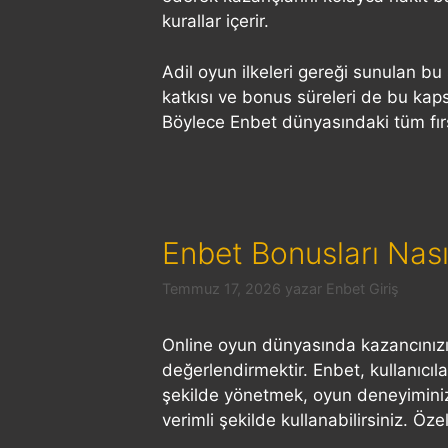
kurallar içerir.
Adil oyun ilkeleri gereği sunulan bu 
katkısı ve bonus süreleri de bu kaps
Böylece Enbet dünyasındaki tüm fırsa
Enbet Bonusları Nasıl
Temmuz 17, 2026
yazar
Enbet Giriş
Online oyun dünyasında kazancınızı ar
değerlendirmektir. Enbet, kullanıcıla
şekilde yönetmek, oyun deneyiminizi 
verimli şekilde kullanabilirsiniz. Ö