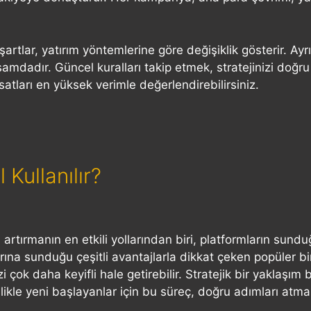
şartlar, yatırım yöntemlerine göre değişiklik gösterir. Ay
amdadır. Güncel kuralları takip etmek, stratejinizi doğru
tları en yüksek verimle değerlendirebilirsiniz.
 Kullanılır?
tırmanın en etkili yollarından biri, platformların sunduğ
rına sunduğu çeşitli avantajlarla dikkat çeken popüler bir
çok daha keyifli hale getirebilir. Stratejik bir yaklaşı
zellikle yeni başlayanlar için bu süreç, doğru adımları at