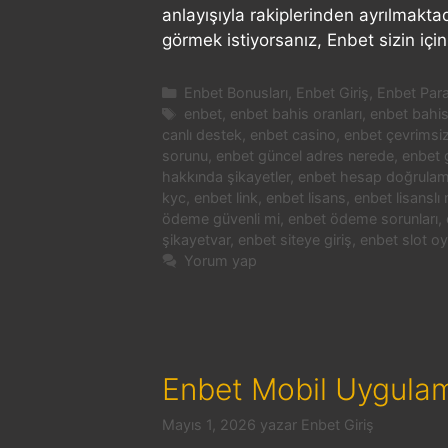
anlayışıyla rakiplerinden ayrılmakt
görmek istiyorsanız, Enbet sizin iç
Kategoriler
Enbet Bonusları
,
Enbet Giriş
,
Enbet Par
Etiketler
enbet
,
enbet bahis oranları
,
enbet bahis
canlı destek
,
enbet casino
,
enbet çevrimsi
sorunu
,
enbet güncel adres nerede
,
enbet g
hakkında şikayetler
,
enbet hesap doğrula
kyc
,
enbet link
,
enbet lisans
,
enbet lisanslı 
ödeme güvenli mi
,
enbet ödeme sorunları
,
şikayetvar
,
enbet siteye giriş
,
enbet slot oy
Yorum yap
Enbet Mobil Uygula
Mayıs 1, 2026
yazar
Enbet Giriş