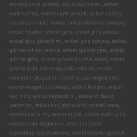
enbet bonus şartları
,
enbet bonusları
,
enbet
canlı casino
,
enbet canlı destek
,
enbet casino
,
enbet çevrimsiz bonus
,
enbet deneme bonusu
,
enbet freebet
,
enbet giriş
,
enbet giriş adresi
,
enbet giriş güvenli mi
,
enbet giriş sorunu
,
enbet
güncel adres nerede
,
enbet güncel giriş
,
enbet
güncel girişi
,
enbet güvenilir bahis sitesi
,
enbet
güvenilir mi
,
enbet güvenilir site mi
,
enbet
hakkında şikayetler
,
enbet hesap doğrulama
,
enbet hoşgeldin bonusu
,
enbet iletişim
,
enbet
kaç oldu
,
enbet kapandı mı
,
enbet kullanıcı
yorumları
,
enbet kyc
,
enbet link
,
enbet lisans
,
enbet lisanslı mı
,
enbet mobil
,
enbet mobil giriş
,
enbet mobil uygulama
,
enbet müşteri
hizmetleri
,
enbet ödeme
,
enbet ödeme güvenli