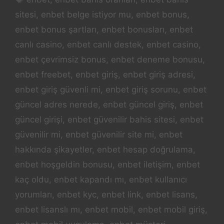
sitesi
,
enbet belge istiyor mu
,
enbet bonus
,
enbet bonus şartları
,
enbet bonusları
,
enbet
canlı casino
,
enbet canlı destek
,
enbet casino
,
enbet çevrimsiz bonus
,
enbet deneme bonusu
,
enbet freebet
,
enbet giriş
,
enbet giriş adresi
,
enbet giriş güvenli mi
,
enbet giriş sorunu
,
enbet
güncel adres nerede
,
enbet güncel giriş
,
enbet
güncel girişi
,
enbet güvenilir bahis sitesi
,
enbet
güvenilir mi
,
enbet güvenilir site mi
,
enbet
hakkında şikayetler
,
enbet hesap doğrulama
,
enbet hoşgeldin bonusu
,
enbet iletişim
,
enbet
kaç oldu
,
enbet kapandı mı
,
enbet kullanıcı
yorumları
,
enbet kyc
,
enbet link
,
enbet lisans
,
enbet lisanslı mı
,
enbet mobil
,
enbet mobil giriş
,