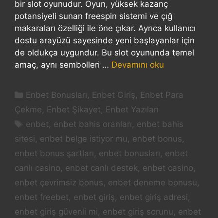
bir slot oyunudur. Oyun, yüksek kazanç
potansiyeli sunan freespin sistemi ve çığ
makaraları özelliği ile öne çıkar. Ayrıca kullanıcı
dostu arayüzü sayesinde yeni başlayanlar için
de oldukça uygundur. Bu slot oyununda temel
amaç, aynı sembolleri …
Devamını oku
Kategoriler
Enbet Bonusları
,
Enbet Giriş
,
Enbet Para
Çekme
,
Enbet Şikayet
,
Enbet Yazıları
Etiketler
enbet
,
enbet bahis oranları
,
enbet bahis
sitesi
,
enbet belge istiyor mu
,
enbet bonus
,
enbet bonus şartları
,
enbet bonusları
,
enbet
canlı casino
,
enbet canlı destek
,
enbet casino
,
enbet çevrimsiz bonus
,
enbet deneme bonusu
,
enbet freebet
,
enbet giriş
,
enbet giriş adresi
,
enbet giriş güvenli mi
,
enbet giriş sorunu
,
enbet