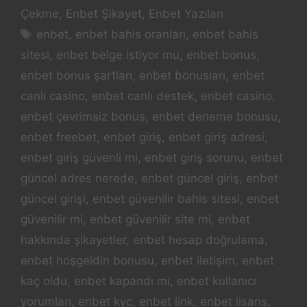
Çekme
,
Enbet Şikayet
,
Enbet Yazıları
Etiketler
enbet
,
enbet bahis oranları
,
enbet bahis
sitesi
,
enbet belge istiyor mu
,
enbet bonus
,
enbet bonus şartları
,
enbet bonusları
,
enbet
canlı casino
,
enbet canlı destek
,
enbet casino
,
enbet çevrimsiz bonus
,
enbet deneme bonusu
,
enbet freebet
,
enbet giriş
,
enbet giriş adresi
,
enbet giriş güvenli mi
,
enbet giriş sorunu
,
enbet
güncel adres nerede
,
enbet güncel giriş
,
enbet
güncel girişi
,
enbet güvenilir bahis sitesi
,
enbet
güvenilir mi
,
enbet güvenilir site mi
,
enbet
hakkında şikayetler
,
enbet hesap doğrulama
,
enbet hoşgeldin bonusu
,
enbet iletişim
,
enbet
kaç oldu
,
enbet kapandı mı
,
enbet kullanıcı
yorumları
,
enbet kyc
,
enbet link
,
enbet lisans
,