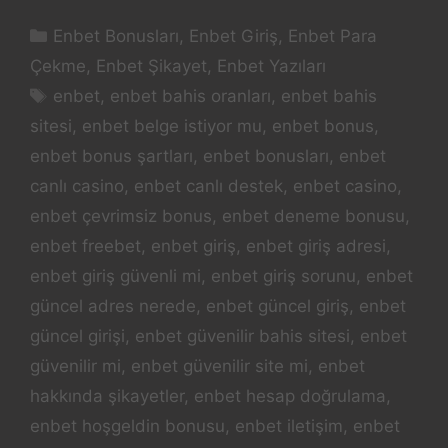
Kategoriler
Enbet Bonusları
,
Enbet Giriş
,
Enbet Para
Çekme
,
Enbet Şikayet
,
Enbet Yazıları
Etiketler
enbet
,
enbet bahis oranları
,
enbet bahis
sitesi
,
enbet belge istiyor mu
,
enbet bonus
,
enbet bonus şartları
,
enbet bonusları
,
enbet
canlı casino
,
enbet canlı destek
,
enbet casino
,
enbet çevrimsiz bonus
,
enbet deneme bonusu
,
enbet freebet
,
enbet giriş
,
enbet giriş adresi
,
enbet giriş güvenli mi
,
enbet giriş sorunu
,
enbet
güncel adres nerede
,
enbet güncel giriş
,
enbet
güncel girişi
,
enbet güvenilir bahis sitesi
,
enbet
güvenilir mi
,
enbet güvenilir site mi
,
enbet
hakkında şikayetler
,
enbet hesap doğrulama
,
enbet hoşgeldin bonusu
,
enbet iletişim
,
enbet