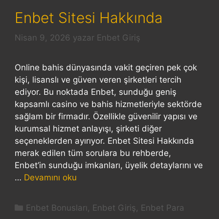
Enbet Sitesi Hakkında
Nisan 9, 2026
yazar
Enbet Giriş
Online bahis dünyasında vakit geçiren pek çok
kişi, lisanslı ve güven veren şirketleri tercih
ediyor. Bu noktada Enbet, sunduğu geniş
kapsamlı casino ve bahis hizmetleriyle sektörde
sağlam bir firmadır. Özellikle güvenilir yapısı ve
kurumsal hizmet anlayışı, şirketi diğer
seçeneklerden ayırıyor. Enbet Sitesi Hakkında
merak edilen tüm sorulara bu rehberde,
Enbet’in sunduğu imkanları, üyelik detaylarını ve
…
Devamını oku
Kategoriler
Enbet Bonusları
,
Enbet Giriş
,
Enbet Para