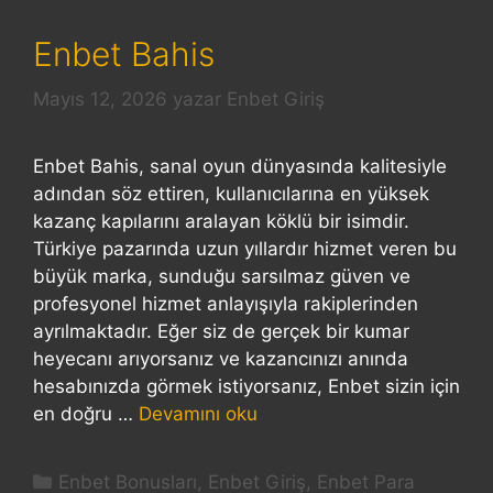
Enbet Bahis
Mayıs 12, 2026
yazar
Enbet Giriş
Enbet Bahis, sanal oyun dünyasında kalitesiyle
adından söz ettiren, kullanıcılarına en yüksek
kazanç kapılarını aralayan köklü bir isimdir.
Türkiye pazarında uzun yıllardır hizmet veren bu
büyük marka, sunduğu sarsılmaz güven ve
profesyonel hizmet anlayışıyla rakiplerinden
ayrılmaktadır. Eğer siz de gerçek bir kumar
heyecanı arıyorsanız ve kazancınızı anında
hesabınızda görmek istiyorsanız, Enbet sizin için
en doğru …
Devamını oku
Kategoriler
Enbet Bonusları
,
Enbet Giriş
,
Enbet Para