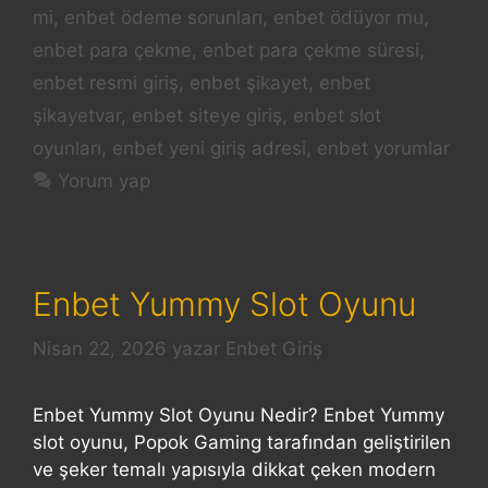
mi
,
enbet ödeme sorunları
,
enbet ödüyor mu
,
enbet para çekme
,
enbet para çekme süresi
,
enbet resmi giriş
,
enbet şikayet
,
enbet
şikayetvar
,
enbet siteye giriş
,
enbet slot
oyunları
,
enbet yeni giriş adresi
,
enbet yorumlar
Yorum yap
Enbet Yummy Slot Oyunu
Nisan 22, 2026
yazar
Enbet Giriş
Enbet Yummy Slot Oyunu Nedir? Enbet Yummy
slot oyunu, Popok Gaming tarafından geliştirilen
ve şeker temalı yapısıyla dikkat çeken modern