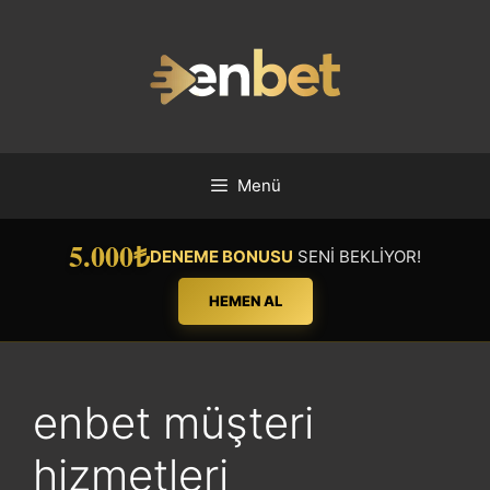
İçeriğe
atla
Menü
5.000₺
DENEME BONUSU
SENİ BEKLİYOR!
HEMEN AL
enbet müşteri
hizmetleri