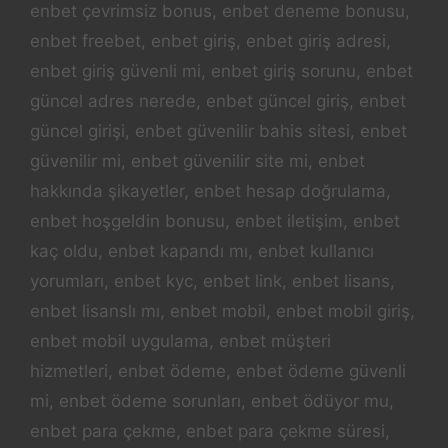
enbet çevrimsiz bonus
,
enbet deneme bonusu
,
enbet freebet
,
enbet giriş
,
enbet giriş adresi
,
enbet giriş güvenli mi
,
enbet giriş sorunu
,
enbet
güncel adres nerede
,
enbet güncel giriş
,
enbet
güncel girişi
,
enbet güvenilir bahis sitesi
,
enbet
güvenilir mi
,
enbet güvenilir site mi
,
enbet
hakkında şikayetler
,
enbet hesap doğrulama
,
enbet hoşgeldin bonusu
,
enbet iletişim
,
enbet
kaç oldu
,
enbet kapandı mı
,
enbet kullanıcı
yorumları
,
enbet kyc
,
enbet link
,
enbet lisans
,
enbet lisanslı mı
,
enbet mobil
,
enbet mobil giriş
,
enbet mobil uygulama
,
enbet müşteri
hizmetleri
,
enbet ödeme
,
enbet ödeme güvenli
mi
,
enbet ödeme sorunları
,
enbet ödüyor mu
,
enbet para çekme
,
enbet para çekme süresi
,