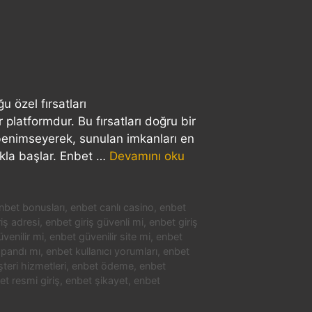
u özel fırsatları
 platformdur. Bu fırsatları doğru bir
m benimseyerek, sunulan imkanları en
makla başlar. Enbet …
Devamını oku
nbet bonusları
,
enbet canlı casino
,
enbet
iş adresi
,
enbet giriş güvenli mi
,
enbet giriş
venilir mi
,
enbet güvenilir site mi
,
enbet
apandı mı
,
enbet kullanıcı yorumları
,
enbet
teri hizmetleri
,
enbet ödeme
,
enbet
et resmi giriş
,
enbet şikayet
,
enbet