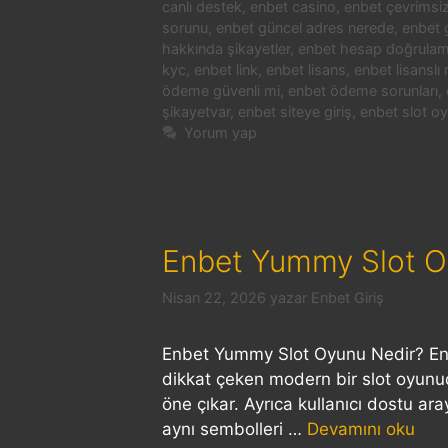
canlı destek
,
enbet casino
,
enbet çevrimsi
sorunu
,
enbet güncel adres nerede
,
enbet g
hakkında şikayetler
,
enbet hesap doğrula
kyc
,
enbet link
,
enbet lisans
,
enbet lisanslı 
ödeme güvenli mi
,
enbet ödeme sorunları
,
şikayetvar
,
enbet siteye giriş
,
enbet slot oy
Yorum yap
Enbet Yummy Slot 
Nisan 22, 2026
yazar
Enbet Giriş
Enbet Yummy Slot Oyunu Nedir? Enbe
dikkat çeken modern bir slot oyunud
öne çıkar. Ayrıca kullanıcı dostu a
aynı sembolleri …
Devamını oku