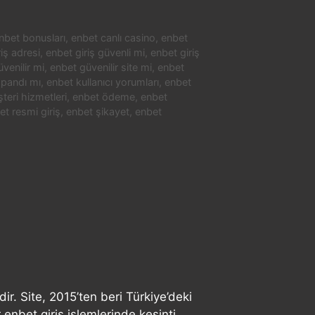
nbet bonusları
,
enbet canlı casino
,
enbet
iş adresi
,
enbet giriş güvenli mi
,
enbet giriş
venilir mi
,
enbet güvenilir site mi
,
enbet
apandı mı
,
enbet kullanıcı yorumları
,
enbet
teri hizmetleri
,
enbet ödeme
,
enbet
et resmi giriş
,
enbet şikayet
,
enbet
r. Site, 2015’ten beri Türkiye’deki
 enbet giriş işlemlerinde kesinti