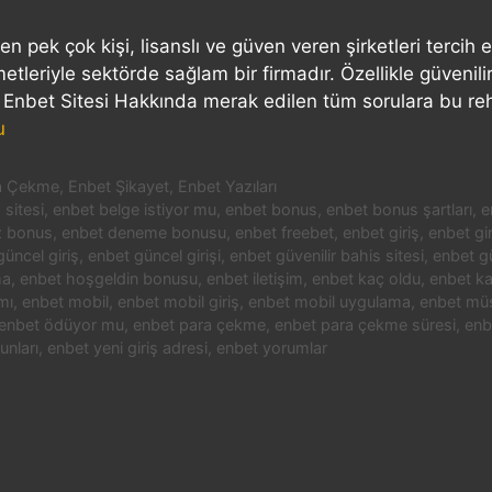
n pek çok kişi, lisanslı ve güven veren şirketleri terci
tleriyle sektörde sağlam bir firmadır. Özellikle güvenili
r. Enbet Sitesi Hakkında merak edilen tüm sorulara bu r
u
a Çekme
,
Enbet Şikayet
,
Enbet Yazıları
 sitesi
,
enbet belge istiyor mu
,
enbet bonus
,
enbet bonus şartları
,
e
z bonus
,
enbet deneme bonusu
,
enbet freebet
,
enbet giriş
,
enbet gir
üncel giriş
,
enbet güncel girişi
,
enbet güvenilir bahis sitesi
,
enbet gü
ma
,
enbet hoşgeldin bonusu
,
enbet iletişim
,
enbet kaç oldu
,
enbet k
mı
,
enbet mobil
,
enbet mobil giriş
,
enbet mobil uygulama
,
enbet müş
enbet ödüyor mu
,
enbet para çekme
,
enbet para çekme süresi
,
enb
unları
,
enbet yeni giriş adresi
,
enbet yorumlar