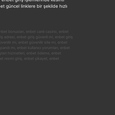
 güncel linklere bir şekilde hızlı
nbet bonusları
,
enbet canlı casino
,
enbet
iş adresi
,
enbet giriş güvenli mi
,
enbet giriş
venilir mi
,
enbet güvenilir site mi
,
enbet
apandı mı
,
enbet kullanıcı yorumları
,
enbet
teri hizmetleri
,
enbet ödeme
,
enbet
et resmi giriş
,
enbet şikayet
,
enbet