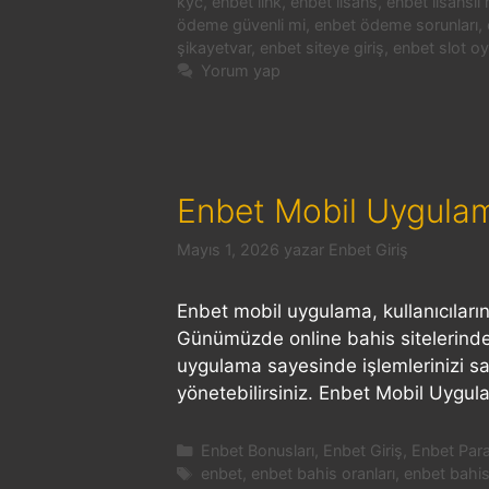
kyc
,
enbet link
,
enbet lisans
,
enbet lisanslı 
ödeme güvenli mi
,
enbet ödeme sorunları
,
şikayetvar
,
enbet siteye giriş
,
enbet slot oy
Yorum yap
Enbet Mobil Uygula
Mayıs 1, 2026
yazar
Enbet Giriş
Enbet mobil uygulama, kullanıcıları
Günümüzde online bahis sitelerinde 
uygulama sayesinde işlemlerinizi sa
yönetebilirsiniz. Enbet Mobil Uygu
Kategoriler
Enbet Bonusları
,
Enbet Giriş
,
Enbet Par
Etiketler
enbet
,
enbet bahis oranları
,
enbet bahis