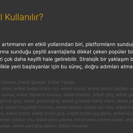
 Kullanılır?
tırmanın en etkili yollarından biri, platformların sunduğ
rına sunduğu çeşitli avantajlarla dikkat çeken popüler bir
çok daha keyifli hale getirebilir. Stratejik bir yaklaşı
zellikle yeni başlayanlar için bu süreç, doğru adımları at
a Çekme
,
Enbet Şikayet
,
Enbet Yazıları
 sitesi
,
enbet belge istiyor mu
,
enbet bonus
,
enbet bonus şartları
,
e
z bonus
,
enbet deneme bonusu
,
enbet freebet
,
enbet giriş
,
enbet gir
üncel giriş
,
enbet güncel girişi
,
enbet güvenilir bahis sitesi
,
enbet gü
ma
,
enbet hoşgeldin bonusu
,
enbet iletişim
,
enbet kaç oldu
,
enbet k
mı
,
enbet mobil
,
enbet mobil giriş
,
enbet mobil uygulama
,
enbet müş
enbet ödüyor mu
,
enbet para çekme
,
enbet para çekme süresi
,
enb
unları
,
enbet yeni giriş adresi
,
enbet yorumlar