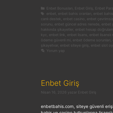
Kategoriler
Enbet Bonusları
,
Enbet Giriş
,
Enbet Par
Etiketler
enbet
,
enbet bahis oranları
,
enbet bahis
canlı destek
,
enbet casino
,
enbet çevrimsi
sorunu
,
enbet güncel adres nerede
,
enbet g
hakkında şikayetler
,
enbet hesap doğrula
kyc
,
enbet link
,
enbet lisans
,
enbet lisanslı 
ödeme güvenli mi
,
enbet ödeme sorunları
,
şikayetvar
,
enbet siteye giriş
,
enbet slot oy
Yorum yap
Enbet Giriş
Nisan 16, 2026
yazar
Enbet Giriş
enbetbahis.com, siteye güvenli erişi
bahis ve casino tutkunlarına lisansl