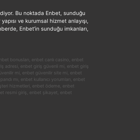
h ediyor. Bu noktada Enbet, sunduğu
r yapısı ve kurumsal hizmet anlayışı,
ehberde, Enbet’in sunduğu imkanları,
nbet bonusları
,
enbet canlı casino
,
enbet
iş adresi
,
enbet giriş güvenli mi
,
enbet giriş
venilir mi
,
enbet güvenilir site mi
,
enbet
apandı mı
,
enbet kullanıcı yorumları
,
enbet
teri hizmetleri
,
enbet ödeme
,
enbet
et resmi giriş
,
enbet şikayet
,
enbet