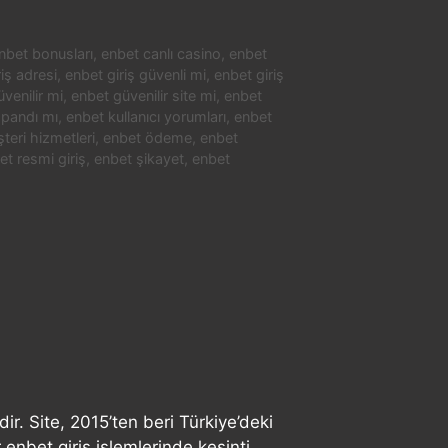
nbet bonusları
,
enbet canlı casino
,
enbet
iş adresi
,
enbet giriş güvenli mi
,
enbet giriş
venilir mi
,
enbet güvenilir site mi
,
enbet
apandı mı
,
enbet kullanıcı yorumları
,
enbet
teri hizmetleri
,
enbet ödeme
,
enbet
et resmi giriş
,
enbet şikayet
,
enbet
r. Site, 2015’ten beri Türkiye’deki
 enbet giriş işlemlerinde kesinti