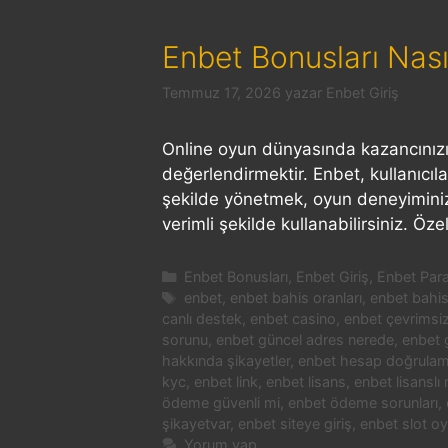
Enbet Bonusları Nasıl
Temmuz 17, 2026
yazar
Enbet Giriş
Online oyun dünyasında kazancınızı ar
değerlendirmektir. Enbet, kullanıcıla
şekilde yönetmek, oyun deneyiminizi 
verimli şekilde kullanabilirsiniz. Ö
Kategoriler
Enbet Bonusları
,
Enbet Giriş
,
Enbet Par
Etiketler
enbet
,
enbet bahis oranları
,
enbet bahis
canlı destek
,
enbet casino
,
enbet çevrimsi
sorunu
,
enbet güncel adres nerede
,
enbet g
hakkında şikayetler
,
enbet hesap doğrula
kyc
,
enbet link
,
enbet lisans
,
enbet lisanslı 
ödeme güvenli mi
,
enbet ödeme sorunları
,
şikayetvar
,
enbet siteye giriş
,
enbet slot oy
Yorum yap