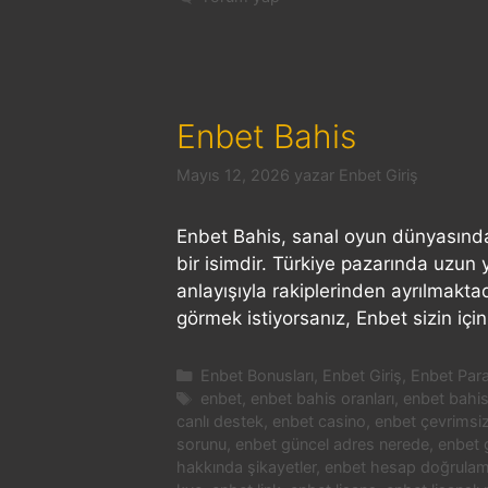
Enbet Bahis
Mayıs 12, 2026
yazar
Enbet Giriş
Enbet Bahis, sanal oyun dünyasında k
bir isimdir. Türkiye pazarında uzun
anlayışıyla rakiplerinden ayrılmakt
görmek istiyorsanız, Enbet sizin iç
Kategoriler
Enbet Bonusları
,
Enbet Giriş
,
Enbet Par
Etiketler
enbet
,
enbet bahis oranları
,
enbet bahis
canlı destek
,
enbet casino
,
enbet çevrimsi
sorunu
,
enbet güncel adres nerede
,
enbet g
hakkında şikayetler
,
enbet hesap doğrula