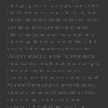
enbet giriş güvenli mi
,
enbet giriş sorunu
,
enbet
güncel adres nerede
,
enbet güncel giriş
,
enbet
güncel girişi
,
enbet güvenilir bahis sitesi
,
enbet
güvenilir mi
,
enbet güvenilir site mi
,
enbet
hakkında şikayetler
,
enbet hesap doğrulama
,
enbet hoşgeldin bonusu
,
enbet iletişim
,
enbet
kaç oldu
,
enbet kapandı mı
,
enbet kullanıcı
yorumları
,
enbet kyc
,
enbet link
,
enbet lisans
,
enbet lisanslı mı
,
enbet mobil
,
enbet mobil giriş
,
enbet mobil uygulama
,
enbet müşteri
hizmetleri
,
enbet ödeme
,
enbet ödeme güvenli
mi
,
enbet ödeme sorunları
,
enbet ödüyor mu
,
enbet para çekme
,
enbet para çekme süresi
,
enbet resmi giriş
,
enbet şikayet
,
enbet
şikayetvar
,
enbet siteye giriş
,
enbet slot