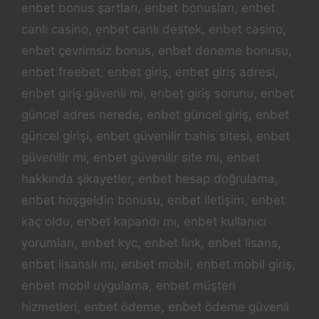
enbet bonus şartları
,
enbet bonusları
,
enbet
canlı casino
,
enbet canlı destek
,
enbet casino
,
enbet çevrimsiz bonus
,
enbet deneme bonusu
,
enbet freebet
,
enbet giriş
,
enbet giriş adresi
,
enbet giriş güvenli mi
,
enbet giriş sorunu
,
enbet
güncel adres nerede
,
enbet güncel giriş
,
enbet
güncel girişi
,
enbet güvenilir bahis sitesi
,
enbet
güvenilir mi
,
enbet güvenilir site mi
,
enbet
hakkında şikayetler
,
enbet hesap doğrulama
,
enbet hoşgeldin bonusu
,
enbet iletişim
,
enbet
kaç oldu
,
enbet kapandı mı
,
enbet kullanıcı
yorumları
,
enbet kyc
,
enbet link
,
enbet lisans
,
enbet lisanslı mı
,
enbet mobil
,
enbet mobil giriş
,
enbet mobil uygulama
,
enbet müşteri
hizmetleri
,
enbet ödeme
,
enbet ödeme güvenli