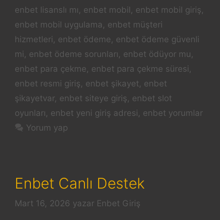
enbet lisanslı mı
,
enbet mobil
,
enbet mobil giriş
,
enbet mobil uygulama
,
enbet müşteri
hizmetleri
,
enbet ödeme
,
enbet ödeme güvenli
mi
,
enbet ödeme sorunları
,
enbet ödüyor mu
,
enbet para çekme
,
enbet para çekme süresi
,
enbet resmi giriş
,
enbet şikayet
,
enbet
şikayetvar
,
enbet siteye giriş
,
enbet slot
oyunları
,
enbet yeni giriş adresi
,
enbet yorumlar
Yorum yap
Enbet Canlı Destek
Mart 16, 2026
yazar
Enbet Giriş