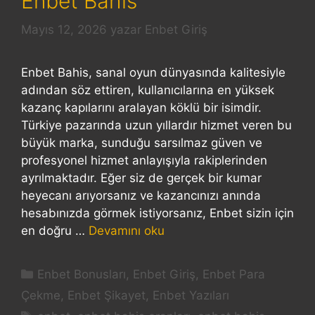
Enbet Bahis
Mayıs 12, 2026
yazar
Enbet Giriş
Enbet Bahis, sanal oyun dünyasında kalitesiyle
adından söz ettiren, kullanıcılarına en yüksek
kazanç kapılarını aralayan köklü bir isimdir.
Türkiye pazarında uzun yıllardır hizmet veren bu
büyük marka, sunduğu sarsılmaz güven ve
profesyonel hizmet anlayışıyla rakiplerinden
ayrılmaktadır. Eğer siz de gerçek bir kumar
heyecanı arıyorsanız ve kazancınızı anında
hesabınızda görmek istiyorsanız, Enbet sizin için
en doğru …
Devamını oku
Kategoriler
Enbet Bonusları
,
Enbet Giriş
,
Enbet Para
Çekme
,
Enbet Şikayet
,
Enbet Yazıları
Etiketler