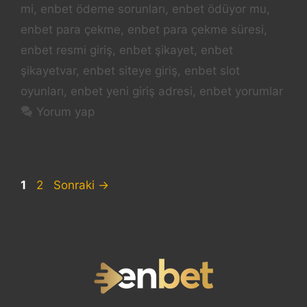
mi
,
enbet ödeme sorunları
,
enbet ödüyor mu
,
enbet para çekme
,
enbet para çekme süresi
,
enbet resmi giriş
,
enbet şikayet
,
enbet
şikayetvar
,
enbet siteye giriş
,
enbet slot
oyunları
,
enbet yeni giriş adresi
,
enbet yorumlar
Yorum yap
Sayfa
Sayfa
1
2
Sonraki
→