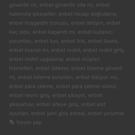
güvenilir mi
,
enbet güvenilir site mi
,
enbet
hakkında şikayetler
,
enbet hesap doğrulama
,
enbet hoşgeldin bonusu
,
enbet iletişim
,
enbet
kaç oldu
,
enbet kapandı mı
,
enbet kullanıcı
yorumları
,
enbet kyc
,
enbet link
,
enbet lisans
,
enbet lisanslı mı
,
enbet mobil
,
enbet mobil giriş
,
enbet mobil uygulama
,
enbet müşteri
hizmetleri
,
enbet ödeme
,
enbet ödeme güvenli
mi
,
enbet ödeme sorunları
,
enbet ödüyor mu
,
enbet para çekme
,
enbet para çekme süresi
,
enbet resmi giriş
,
enbet şikayet
,
enbet
şikayetvar
,
enbet siteye giriş
,
enbet slot
oyunları
,
enbet yeni giriş adresi
,
enbet yorumlar
Yorum yap