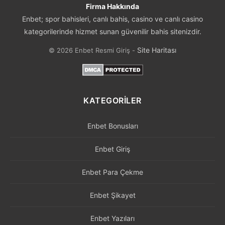
Firma Hakkında
Enbet; spor bahisleri, canlı bahis, casino ve canlı casino
kategorilerinde hizmet sunan güvenilir bahis sitenizdir.
Site Haritası
© 2026 Enbet Resmi Giriş -
KATEGORILER
Enbet Bonusları
Enbet Giriş
Enbet Para Çekme
Enbet Şikayet
Enbet Yazıları