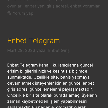
oyunları
,
enbet yeni giriş adresi
,
enbet yorumlar
Yorum yap
Enbet Telegram
Mart 29, 2026
yazar
Enbet Giriş
Enbet Telegram kanalı, kullanıcılarına güncel
erişim bilgilerini hızlı ve kesintisiz biçimde
sunmaktadır. Özellikle site, bahis yapmaya
devam etmek isteyenler için en güncel enbet
giriş adresi güncellemelerini paylaşmaktadır.
Öncelikle bir site olarak burada amaç, üyelerin
zaman kaybetmeden işlem yapabilmesini
sağlamaktır. Bu nedenle, otomatik olarak