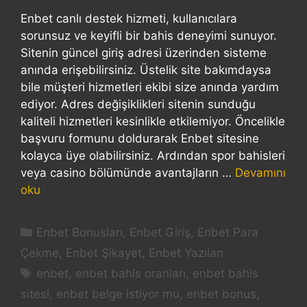
Enbet canlı destek hizmeti, kullanıcılara
sorunsuz ve keyifli bir bahis deneyimi sunuyor.
Sitenin güncel giriş adresi üzerinden sisteme
anında erişebilirsiniz. Üstelik site bakımdaysa
bile müşteri hizmetleri ekibi size anında yardım
ediyor. Adres değişiklikleri sitenin sunduğu
kaliteli hizmetleri kesinlikle etkilemiyor. Öncelikle
başvuru formunu doldurarak Enbet sitesine
kolayca üye olabilirsiniz. Ardından spor bahisleri
veya casino bölümünde avantajların …
Devamını
oku
Kategoriler
Enbet Bonusları
,
Enbet Giriş
,
Enbet Para
Çekme
,
Enbet Şikayet
,
Enbet Yazıları
Etiketler
enbet
,
enbet bahis oranları
,
enbet bahis
sitesi
,
enbet belge istiyor mu
,
enbet bonus
,