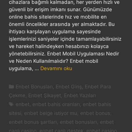
cihazlara bağımlı kalmadan, her yerden hızlı ve
güvenli bir erişim imkanı sunar. Günümüzde
online bahis sitelerinde hız ve mobilite en
önemli öncelikler arasında yer almaktadır. Bu
ihtiyacı karşılayan uygulama sayesinde
işlemlerinizi saniyeler içinde tamamlayabilirsiniz
ve hareket halindeyken hesabınızı kolayca
yönetebilirsiniz. Enbet Mobil Uygulaması Nedir
ve Neden Kullanılmalıdır? Enbet mobil
uygulama, …
Devamını oku
Kategoriler
Enbet Bonusları
,
Enbet Giriş
,
Enbet Para
Çekme
,
Enbet Şikayet
,
Enbet Yazıları
Etiketler
enbet
,
enbet bahis oranları
,
enbet bahis
sitesi
,
enbet belge istiyor mu
,
enbet bonus
,
enbet bonus şartları
,
enbet bonusları
,
enbet
canlı casino
,
enbet canlı destek
,
enbet casino
,