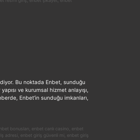
et resmi giriş
,
enbet şikayet
,
enbet
h ediyor. Bu noktada Enbet, sunduğu
r yapısı ve kurumsal hizmet anlayışı,
ehberde, Enbet’in sunduğu imkanları,
nbet bonusları
,
enbet canlı casino
,
enbet
iş adresi
,
enbet giriş güvenli mi
,
enbet giriş