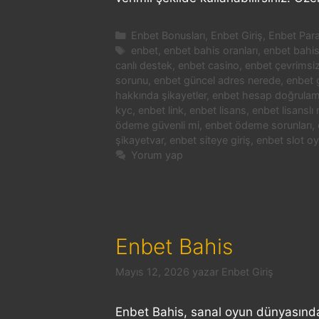
Kategoriler
Enbet Bonusları
,
Enbet Giriş
,
Enbet Par
Etiketler
enbet
,
enbet bahis oranları
,
enbet bahis
canlı destek
,
enbet casino
,
enbet çevrimsi
sorunu
,
enbet güncel adres nerede
,
enbet g
hakkında şikayetler
,
enbet hesap doğrula
kyc
,
enbet link
,
enbet lisans
,
enbet lisanslı 
ödeme güvenli mi
,
enbet ödeme sorunları
,
şikayetvar
,
enbet siteye giriş
,
enbet slot oy
Yorum yap
Enbet Bahis
Mayıs 12, 2026
yazar
Enbet Giriş
Enbet Bahis, sanal oyun dünyasında k