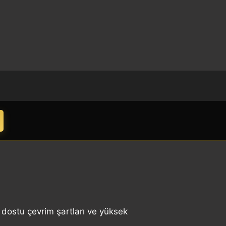
cı dostu çevrim şartları ve yüksek