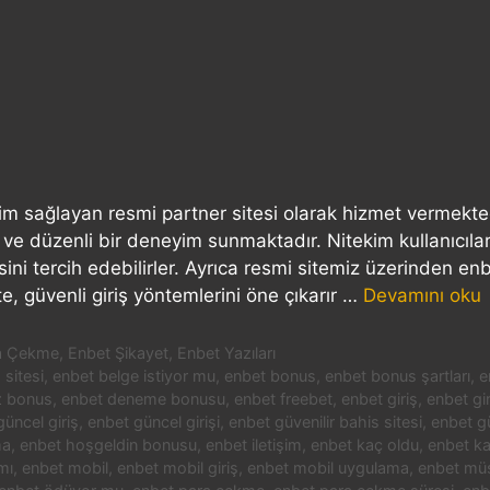
m sağlayan resmi partner sitesi olarak hizmet vermektedi
ı ve düzenli bir deneyim sunmaktadır. Nitekim kullanıcılar
i tercih edebilirler. Ayrıca resmi sitemiz üzerinden enbet
e, güvenli giriş yöntemlerini öne çıkarır …
Devamını oku
a Çekme
,
Enbet Şikayet
,
Enbet Yazıları
 sitesi
,
enbet belge istiyor mu
,
enbet bonus
,
enbet bonus şartları
,
e
z bonus
,
enbet deneme bonusu
,
enbet freebet
,
enbet giriş
,
enbet gir
üncel giriş
,
enbet güncel girişi
,
enbet güvenilir bahis sitesi
,
enbet gü
ma
,
enbet hoşgeldin bonusu
,
enbet iletişim
,
enbet kaç oldu
,
enbet k
mı
,
enbet mobil
,
enbet mobil giriş
,
enbet mobil uygulama
,
enbet müş