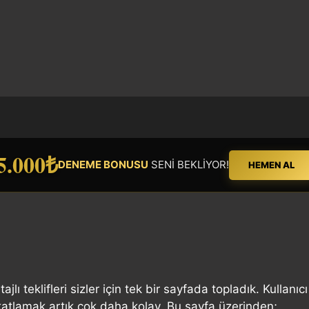
5.000₺
DENEME BONUSU
SENİ BEKLİYOR!
HEMEN AL
lı teklifleri sizler için tek bir sayfada topladık. Kullanı
 katlamak artık çok daha kolay. Bu sayfa üzerinden;