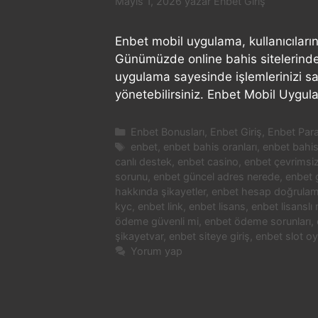
Mayıs 1, 2026
yazar
Enbet Giriş
Enbet mobil uygulama, kullanıcıları
Günümüzde online bahis sitelerinde 
uygulama sayesinde işlemlerinizi sa
yönetebilirsiniz. Enbet Mobil Uygu
Kategoriler
Enbet Bonusları
,
Enbet Giriş
,
Enbet Par
Etiketler
enbet
,
enbet bahis oranları
,
enbet bahis
canlı destek
,
enbet casino
,
enbet çevrimsi
sorunu
,
enbet güncel adres nerede
,
enbet g
hakkında şikayetler
,
enbet hesap doğrula
kyc
,
enbet link
,
enbet lisans
,
enbet lisanslı 
ödeme güvenli mi
,
enbet ödeme sorunları
,
şikayetvar
,
enbet siteye giriş
,
enbet slot oy
Yorum yap