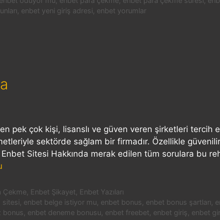
enbet ödüyor mu
,
enbet para çekme
,
enbet para çekme süresi
,
enb
unları
,
enbet yeni giriş adresi
,
enbet yorumlar
da
n pek çok kişi, lisanslı ve güven veren şirketleri terci
tleriyle sektörde sağlam bir firmadır. Özellikle güvenili
r. Enbet Sitesi Hakkında merak edilen tüm sorulara bu r
u
a Çekme
,
Enbet Şikayet
,
Enbet Yazıları
 sitesi
,
enbet belge istiyor mu
,
enbet bonus
,
enbet bonus şartları
,
e
z bonus
,
enbet deneme bonusu
,
enbet freebet
,
enbet giriş
,
enbet gir