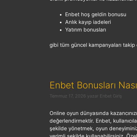
Enbet hoş geldin bonusu
Anlık kayıp iadeleri
Yatırım bonusları
gibi tüm güncel kampanyaları takip ed
Enbet Bonusları Nasıl
Temmuz 17, 2026
yazar
Enbet Giriş
Online oyun dünyasında kazancınızı ar
değerlendirmektir. Enbet, kullanıcıla
şekilde yönetmek, oyun deneyiminizi 
verimli şekilde kullanabilirsiniz. Ö